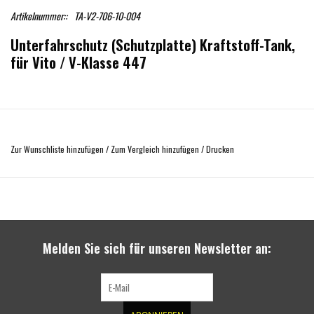
Artikelnummer::
TA-V2-706-10-004
Unterfahrschutz (Schutzplatte) Kraftstoff-Tank,
für Vito / V-Klasse 447
Robuste und passgenaue Schutzplatte für den Kraftstoff-Tank des Vito / der
V-Klasse 447
Zur Wunschliste hinzufügen
/
Zum Vergleich hinzufügen
/
Drucken
passend für Mercedes-Benz Vito 447/ V-Klasse ab MJ 2015 mit
Allradantrieb und Dieselmotor
aus Aluminium, 4 mm stark
Gesamtmasse: ca. 9,0 kg
Melden Sie sich für unseren Newsletter an:
Abmessungen ca. 117 cm lang x 51 cm breit
Oberfläche: pulverbeschichtet, schwarz matt, RAL 9005
inkl. Befestigungsmaterial aus Stahl, verzinkt
inkl. ausführlicher Montageanleitung