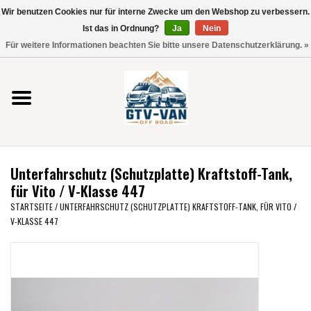
Wir benutzen Cookies nur für interne Zwecke um den Webshop zu verbessern.
Verwende
Ist das in Ordnung?
Ja
Nein
die
0 Artikel - €0,00
Für weitere Informationen beachten Sie bitte unsere Datenschutzerklärung. »
Pfeile
Startseite
nach
oben
und
Vito / V-Klasse 447
unten,
um
Viano /Vito 639
das
Unterfahrschutz (Schutzplatte) Kraftstoff-Tank,
verfügbare
VW T7 2025
für Vito / V-Klasse 447
Ergebnis
STARTSEITE
/
UNTERFAHRSCHUTZ (SCHUTZPLATTE) KRAFTSTOFF-TANK, FÜR VITO /
auszuwählen.
V-KLASSE 447
VW T6
Drücke
die
Eingabetaste,
VW T5
um
zum
VW CRAFTER / MAN TGE