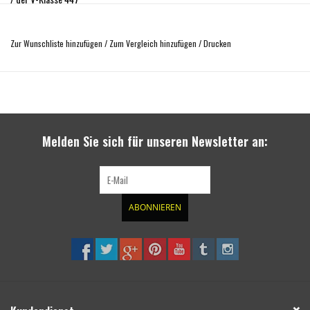
passend für Mercedes-Benz Vito 447/ V-Klasse ab MJ 2015
aus Aluminium, 4 mm stark
Zur Wunschliste hinzufügen
/
Zum Vergleich hinzufügen
/
Drucken
Gesamtmasse: ca. 6,2 kg
Abmessungen ca. 78 cm lang x 48 cm breit
Oberfläche: pulverbeschichtet, schwarz matt, RAL 9005
inkl. Befestigungsmaterial aus Stahl, verzinkt
inkl. ausführlicher Montageanleitung
Melden Sie sich für unseren Newsletter an:
Zur Befestigung werden ausschließlich bereits vorhanden Befestigungspunkte
verwendet, d.h. es muss nichts gebohrt, geschnitten oder geschweißt werden!
Alle zur Montage notwendigen Befestigungs- und Normteile sind im Preis
enthalten.
ABONNIEREN