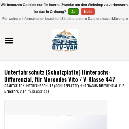
Wir benutzen Cookies nur für interne Zwecke um den Webshop zu verbessern.
Verwende
Ist das in Ordnung?
Ja
Nein
die
0 Artikel - €0,00
Für weitere Informationen beachten Sie bitte unsere Datenschutzerklärung. »
Pfeile
Startseite
nach
oben
und
Vito / V-Klasse 447
unten,
um
Viano /Vito 639
das
Unterfahrschutz (Schutzplatte) Hinterachs-
verfügbare
VW T7 2025
Differenzial, für Mercedes Vito / V-Klasse 447
Ergebnis
STARTSEITE
/
UNTERFAHRSCHUTZ (SCHUTZPLATTE) HINTERACHS-DIFFERENZIAL, FÜR
auszuwählen.
MERCEDES VITO / V-KLASSE 447
VW T6
Drücke
die
Eingabetaste,
VW T5
um
zum
VW CRAFTER / MAN TGE