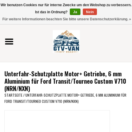
Wir benutzen Cookies nur für interne Zwecke um den Webshop zu verbessern.
Verwende
Ist das in Ordnung?
Ja
Nein
die
0 Artikel - €0,00
Für weitere Informationen beachten Sie bitte unsere Datenschutzerklärung. »
Pfeile
Startseite
nach
oben
und
Vito / V-Klasse 447
unten,
um
Viano /Vito 639
das
Unterfahr-Schutzplatte Motor+ Getriebe, 6 mm
verfügbare
VW T7 2025
Aluminium für Ford Transit/Tourneo Custom V710
Ergebnis
(NRN/NXN)
auszuwählen.
VW T6
STARTSEITE
/
UNTERFAHR-SCHUTZPLATTE MOTOR+ GETRIEBE, 6 MM ALUMINIUM FÜR
Drücke
FORD TRANSIT/TOURNEO CUSTOM V710 (NRN/NXN)
die
Eingabetaste,
VW T5
um
zum
VW CRAFTER / MAN TGE