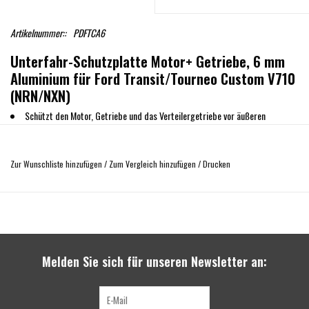
Artikelnummer::
PDFTCA6
Unterfahr-Schutzplatte Motor+ Getriebe, 6 mm
Aluminium für Ford Transit/Tourneo Custom V710
(NRN/NXN)
Schützt den Motor, Getriebe und das Verteilergetriebe vor äußeren
Beschädigungen
Inklusive aller Einbauteile und Einbauanleitung
Zur Wunschliste hinzufügen
/
Zum Vergleich hinzufügen
/
Drucken
einfache Montage
mit Belüftungsöffnungen
mit Öffnung für den Ölwechsel
12.8 kg
Hergestellt aus korrosionsresistentem sport duty Duralumin AW5083 H111
6 mm Stärke
Melden Sie sich für unseren Newsletter an:
3 Jahre Garantie
MADE IN SPAIN