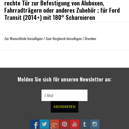
rechte Tür zur Befestigung von Aluboxen,
Fahrradträgern oder anderes Zubehör ; für Ford
Transit (2014+) mit 180° Scharnieren
Leichte Bauweise aus Rundrohr Aluminium
Inklusive 3 geschweißter Trägerplatten
Zur Wunschliste hinzufügen
/
Zum Vergleich hinzufügen
/
Drucken
Durch die halbhohe Bauweise insbesonders gut geeignet für Fahrzeuge mit
hinteren Klappfenstern
Melden Sie sich für unseren Newsletter an:
ABONNIEREN