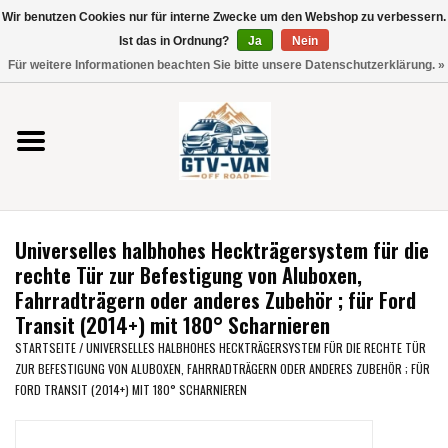
Wir benutzen Cookies nur für interne Zwecke um den Webshop zu verbessern.
Verwende
Ist das in Ordnung?
Ja
Nein
die
0 Artikel - €0,00
Für weitere Informationen beachten Sie bitte unsere Datenschutzerklärung. »
Pfeile
Startseite
nach
oben
und
Vito / V-Klasse 447
unten,
um
Viano /Vito 639
das
Universelles halbhohes Heckträgersystem für die
verfügbare
VW T7 2025
rechte Tür zur Befestigung von Aluboxen,
Ergebnis
Fahrradträgern oder anderes Zubehör ; für Ford
auszuwählen.
Transit (2014+) mit 180° Scharnieren
VW T6
Drücke
STARTSEITE
/
UNIVERSELLES HALBHOHES HECKTRÄGERSYSTEM FÜR DIE RECHTE TÜR
die
ZUR BEFESTIGUNG VON ALUBOXEN, FAHRRADTRÄGERN ODER ANDERES ZUBEHÖR ; FÜR
Eingabetaste,
VW T5
FORD TRANSIT (2014+) MIT 180° SCHARNIEREN
um
zum
VW CRAFTER / MAN TGE