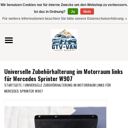
Wir benutzen Cookies nur für interne Zwecke um den Webshop zu verbessern.
Verwende
Ist das in Ordnung?
Ja
Nein
die
0 Artikel - €0,00
Für weitere Informationen beachten Sie bitte unsere Datenschutzerklärung. »
Pfeile
Startseite
nach
oben
und
Vito / V-Klasse 447
unten,
um
Viano /Vito 639
das
Universelle Zubehörhalterung im Motorraum links
verfügbare
VW T7 2025
für Mercedes Sprinter W907
Ergebnis
STARTSEITE
/
UNIVERSELLE ZUBEHÖRHALTERUNG IM MOTORRAUM LINKS FÜR
auszuwählen.
MERCEDES SPRINTER W907
VW T6
Drücke
die
Eingabetaste,
VW T5
um
zum
VW CRAFTER / MAN TGE