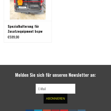
Fahrradschiene etc) ist nicht Bestandteil und kann separat erworben werden.
Spezialhalterung für
Zusatzequipment bspw
für Fahrräder auf dem
€599,00
Universalträger
Melden Sie sich für unseren Newsletter an:
ABONNIEREN