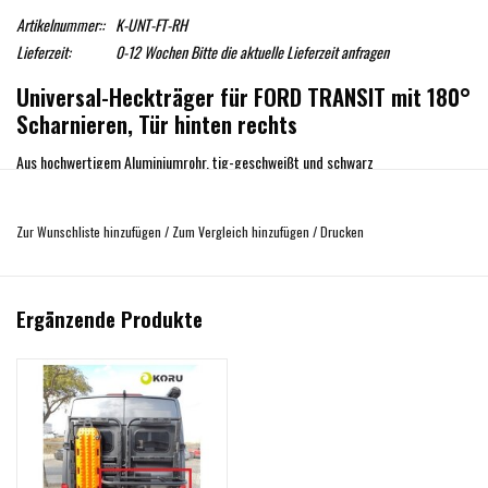
Artikelnummer::
K-UNT-FT-RH
Lieferzeit:
0-12 Wochen Bitte die aktuelle Lieferzeit anfragen
Universal-Heckträger für FORD TRANSIT mit 180°
Scharnieren, Tür hinten rechts
Aus hochwertigem Aluminiumrohr, tig-geschweißt und schwarz
pulverbeschichtet mit Mikrotextur.
Enthält drei abnehmbare Lochbleche, die das Öffnen des Fensters ermöglichen.
Zur Wunschliste hinzufügen
/
Zum Vergleich hinzufügen
/
Drucken
Diese können an unterschiedlichen Positionen montiert werden
Bestandteil des Artikels :
Ergänzende Produkte
Grundrahmen
3 gelochte Halteplatten
Befestigungsmaterial
Einbauanleitung
Gewicht der Zubehörhalterung: 14,6 kg.
Das auf einigen Bildern abgebilderte Zubehör (Fahrradträger, Boxen,