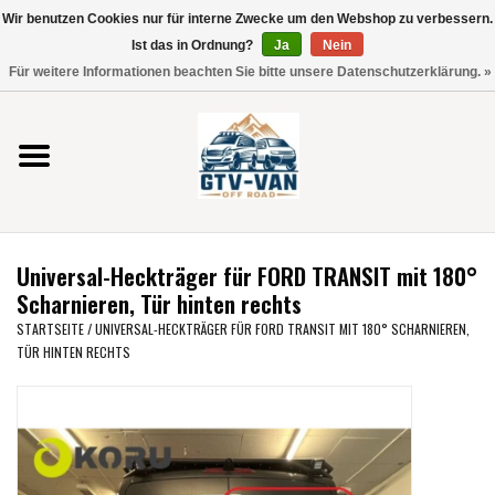
Wir benutzen Cookies nur für interne Zwecke um den Webshop zu verbessern.
Verwende
Ist das in Ordnung?
Ja
Nein
die
0 Artikel - €0,00
Für weitere Informationen beachten Sie bitte unsere Datenschutzerklärung. »
Pfeile
Startseite
nach
oben
und
Vito / V-Klasse 447
unten,
um
Viano /Vito 639
das
Universal-Heckträger für FORD TRANSIT mit 180°
verfügbare
VW T7 2025
Scharnieren, Tür hinten rechts
Ergebnis
STARTSEITE
/
UNIVERSAL-HECKTRÄGER FÜR FORD TRANSIT MIT 180° SCHARNIEREN,
auszuwählen.
TÜR HINTEN RECHTS
VW T6
Drücke
die
Eingabetaste,
VW T5
um
zum
VW CRAFTER / MAN TGE