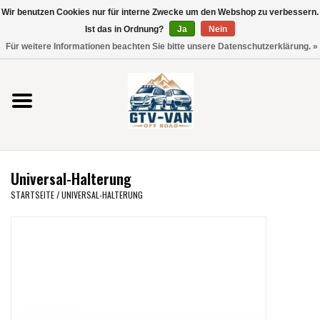
Wir benutzen Cookies nur für interne Zwecke um den Webshop zu verbessern.
Verwende
Ist das in Ordnung?
Ja
Nein
die
0 Artikel - €0,00
Für weitere Informationen beachten Sie bitte unsere Datenschutzerklärung. »
Pfeile
Startseite
nach
oben
und
Vito / V-Klasse 447
unten,
um
Viano /Vito 639
das
Universal-Halterung
verfügbare
VW T7 2025
STARTSEITE
/
UNIVERSAL-HALTERUNG
Ergebnis
auszuwählen.
VW T6
Drücke
die
Eingabetaste,
VW T5
um
zum
VW CRAFTER / MAN TGE