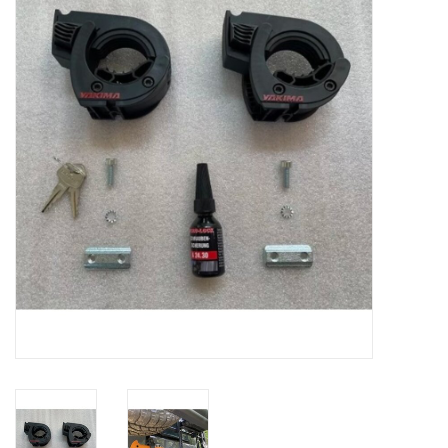
ausgewählten
Suchergebnis
SPRINTER VS30 / 907
zu
gelangen.
Sprinter 906 / NCV3
Benutzer
von
FORD TRANSIT / + CUSTOM
Touchgeräten
können
Touch-
ANDERE VANS
und
Streichgesten
Classiques (VW T3, T4, Sprinter
verwenden.
T1N)
Zubehör
SONDERANGEBOTE