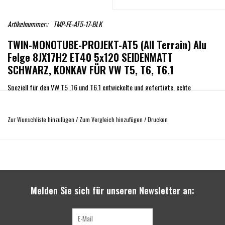
Artikelnummer::
TMP-FE-AT5-17-BLK
TWIN-MONOTUBE-PROJEKT-AT5 (All Terrain) Alu
Felge 8JX17H2 ET40 5x120 SEIDENMATT
SCHWARZ, KONKAV FÜR VW T5, T6, T6.1
Speziell für den VW T5 ,T6 und T6.1 entwickelte und gefertigte, echte
zweiteilige Allterrain Felgen mit einem exzellenten Gewicht-Traglast-Verhältnis,
als Rundum Sorglos Paket.
Zur Wunschliste hinzufügen
/
Zum Vergleich hinzufügen
/
Drucken
Dies bedeutet, neben dem austauschbaren, schraubbaren Anfahrschutzring
inkl. austenitischen Edelstahl Befestigungsschrauben, 1000kg Festigkeit (im
Gutachten durch die zum Teil größeren Reifen auf 960kg begrenzt), den
originalen Anbindungen, im TüV Gutachten zusätzlich gelistete, interessante AT
Reifengrößen wie 235/65/17 und 225/65/17. Des weiteren optimale
Melden Sie sich für unseren Newsletter an:
Einpresstiefen um Schleifkontakt an Bremsen und Schiebetüren zu vermeiden
und diesbezügliche Nacharbeiten zu vermeiden und auch ohne Distanzscheiben
eine perfekte Optik und Funktion, zu bieten. Auch selbst für die große, neue