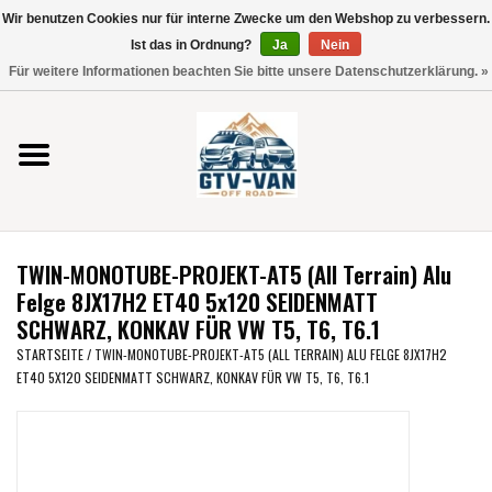
Wir benutzen Cookies nur für interne Zwecke um den Webshop zu verbessern.
Verwende
Ist das in Ordnung?
Ja
Nein
die
0 Artikel - €0,00
Für weitere Informationen beachten Sie bitte unsere Datenschutzerklärung. »
Pfeile
Startseite
nach
oben
und
Vito / V-Klasse 447
unten,
um
Viano /Vito 639
das
TWIN-MONOTUBE-PROJEKT-AT5 (All Terrain) Alu
verfügbare
VW T7 2025
Felge 8JX17H2 ET40 5x120 SEIDENMATT
Ergebnis
SCHWARZ, KONKAV FÜR VW T5, T6, T6.1
auszuwählen.
VW T6
STARTSEITE
/
TWIN-MONOTUBE-PROJEKT-AT5 (ALL TERRAIN) ALU FELGE 8JX17H2
Drücke
ET40 5X120 SEIDENMATT SCHWARZ, KONKAV FÜR VW T5, T6, T6.1
die
Eingabetaste,
VW T5
um
zum
VW CRAFTER / MAN TGE