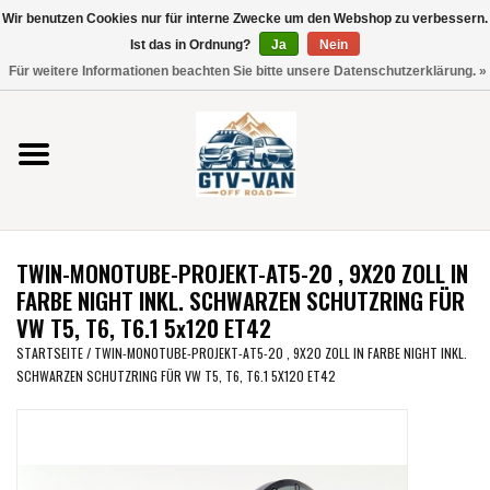
Wir benutzen Cookies nur für interne Zwecke um den Webshop zu verbessern.
Verwende
Ist das in Ordnung?
Ja
Nein
die
0 Artikel - €0,00
Für weitere Informationen beachten Sie bitte unsere Datenschutzerklärung. »
Pfeile
Startseite
nach
oben
und
Vito / V-Klasse 447
unten,
um
Viano /Vito 639
das
TWIN-MONOTUBE-PROJEKT-AT5-20 , 9X20 ZOLL IN
verfügbare
VW T7 2025
FARBE NIGHT INKL. SCHWARZEN SCHUTZRING FÜR
Ergebnis
VW T5, T6, T6.1 5x120 ET42
auszuwählen.
VW T6
STARTSEITE
/
TWIN-MONOTUBE-PROJEKT-AT5-20 , 9X20 ZOLL IN FARBE NIGHT INKL.
Drücke
SCHWARZEN SCHUTZRING FÜR VW T5, T6, T6.1 5X120 ET42
die
Eingabetaste,
VW T5
um
zum
VW CRAFTER / MAN TGE