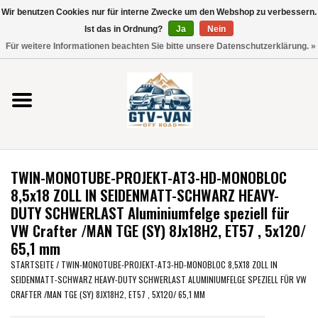
Wir benutzen Cookies nur für interne Zwecke um den Webshop zu verbessern.
Verwende
Ist das in Ordnung?
Ja
Nein
die
0 Artikel - €0,00
Für weitere Informationen beachten Sie bitte unsere Datenschutzerklärung. »
Pfeile
Startseite
nach
oben
und
Vito / V-Klasse 447
unten,
um
Viano /Vito 639
das
TWIN-MONOTUBE-PROJEKT-AT3-HD-MONOBLOC
verfügbare
VW T7 2025
8,5x18 ZOLL IN SEIDENMATT-SCHWARZ HEAVY-
Ergebnis
DUTY SCHWERLAST Aluminiumfelge speziell für
auszuwählen.
VW Crafter /MAN TGE (SY) 8Jx18H2, ET57 , 5x120/
VW T6
Drücke
65,1 mm
die
STARTSEITE
/
TWIN-MONOTUBE-PROJEKT-AT3-HD-MONOBLOC 8,5X18 ZOLL IN
Eingabetaste,
VW T5
SEIDENMATT-SCHWARZ HEAVY-DUTY SCHWERLAST ALUMINIUMFELGE SPEZIELL FÜR VW
um
CRAFTER /MAN TGE (SY) 8JX18H2, ET57 , 5X120/ 65,1 MM
zum
VW CRAFTER / MAN TGE