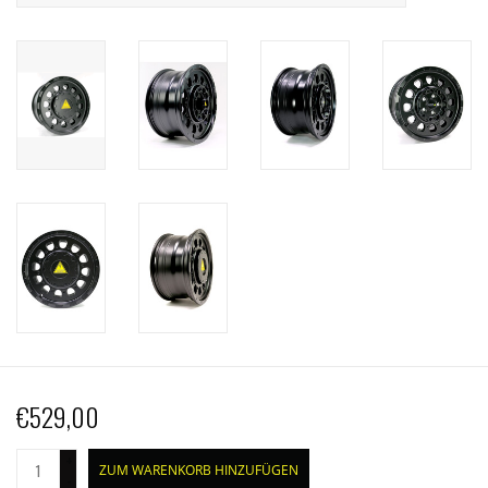
€529,00
+
ZUM WARENKORB HINZUFÜGEN
-