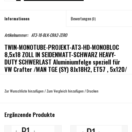
Informationen
Bewertungen
(0)
Artikelnummer::
AT3-18-BLK-CRA2-ZERO
TWIN-MONOTUBE-PROJEKT-AT3-HD-MONOBLOC
8,5x18 ZOLL IN SEIDENMATT-SCHWARZ HEAVY-
DUTY SCHWERLAST Aluminiumfelge speziell für
VW Crafter /MAN TGE (SY) 8Jx18H2, ET57 , 5x120/
65,1 mm
Echte Allterrain Felge mit extra hoher Festigkeit und für das jeweilige
Zur Wunschliste hinzufügen
/
Zum Vergleich hinzufügen
/
Drucken
Fahrzeugmodell speziell als nahtlos passendes Rundum-Sorglos Paket
entwickelt. JETZT AUCH ALS MONOBLOC ( = einteilig ) Version !
Rundum-Sorglos Paket bedeutet neben 1390 kg geprüfter Radlast, auch für
Ergänzende Produkte
jedes Modell extra die auf den Millimeter beste Einpresstiefe und
Passgenauigkeit ohne der Notwendigkeit von zusätzlichen