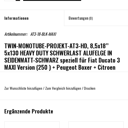
Informationen
Bewertungen
(0)
Artikelnummer::
AT3-18-BLK-MAXI
TWIN-MONOTUBE-PROJEKT-AT3-HD, 8,5x18’’
5x130 HEAVY DUTY SCHWERLAST ALUFELGE IN
SEIDENMATT-SCHWARZ speziell für Fiat Ducato 3
MAXI Version (250 ) + Peugeot Boxer + Citroen
Jumper
Heavy Duty Alufelge 8,5Jx18H2, ET 57, 5x130 NBL 78,1 mm, konkav, für vorne +
Zur Wunschliste hinzufügen
/
Zum Vergleich hinzufügen
/
Drucken
hinten, inkl. Anfahrschutzring, zulässige Radlast 1375 kg
Echte Allterrain Felge inkl. austauschbarem Anfahr-Schutzring und je Modell
speziell als nahtlos passendes Rundum-Sorglos Paket entwickelt. Dies bedeutet
Ergänzende Produkte
neben gigantischen 1390 kg geprüfter Radlast auch passgenau ohne der
Notwendigkeit von zusätzl. Karosserieanbauteilen, Radlaufverbreiterungen und