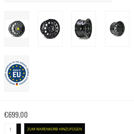
€699,00
+
ZUM WARENKORB HINZUFÜGEN
-