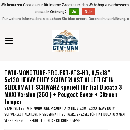
Wir benutzen Cookies nur für interne Zwecke um den Webshop zu verbessern.
Verwende
Ist das in Ordnung?
Ja
Nein
die
0 Artikel - €0,00
Für weitere Informationen beachten Sie bitte unsere Datenschutzerklärung. »
Pfeile
Startseite
nach
oben
und
Vito / V-Klasse 447
unten,
um
Viano /Vito 639
das
TWIN-MONOTUBE-PROJEKT-AT3-HD, 8,5x18’’
verfügbare
VW T7 2025
5x130 HEAVY DUTY SCHWERLAST ALUFELGE IN
Ergebnis
SEIDENMATT-SCHWARZ speziell für Fiat Ducato 3
auszuwählen.
MAXI Version (250 ) + Peugeot Boxer + Citroen
VW T6
Drücke
Jumper
die
STARTSEITE
/
TWIN-MONOTUBE-PROJEKT-AT3-HD, 8,5X18’’ 5X130 HEAVY DUTY
Eingabetaste,
VW T5
SCHWERLAST ALUFELGE IN SEIDENMATT-SCHWARZ SPEZIELL FÜR FIAT DUCATO 3 MAXI
um
VERSION (250 ) + PEUGEOT BOXER + CITROEN JUMPER
zum
VW CRAFTER / MAN TGE