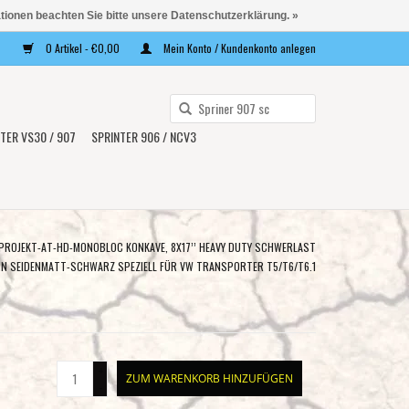
ationen beachten Sie bitte unsere Datenschutzerklärung. »
0 Artikel - €0,00
Mein Konto / Kundenkonto anlegen
Verwende
die
TER VS30 / 907
SPRINTER 906 / NCV3
Pfeile
nach
oben
und
unten,
ROJEKT-AT-HD-MONOBLOC KONKAVE, 8X17’’ HEAVY DUTY SCHWERLAST
um
 IN SEIDENMATT-SCHWARZ SPEZIELL FÜR VW TRANSPORTER T5/T6/T6.1
das
verfügbare
Ergebnis
auszuwählen.
+
Drücke
ZUM WARENKORB HINZUFÜGEN
-
die