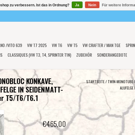
shop zu verbessern. Ist das in Ordnung?
Ja
Nein
Für weitere Inform
ANO /VITO 639
VW T7 2025
VW T6
VW T5
VW CRAFTER / MAN TGE
SPRIN
NS
CLASSIQUES (VW T3, T4, SPRINTER T1N)
ZUBEHÖR
SONDERANGEBOTE
ONOBLOC KONKAVE,
STARTSEITE
/
TWIN-MONOTUBE-P
FELGE IN SEIDENMATT-
ALUFELGE
er T5/T6/T6.1
€465,00