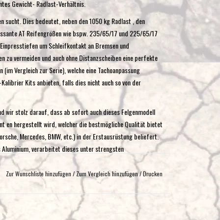
ntes Gewicht- Radlast-Verhältnis.
hen sucht. Dies bedeutet, neben den 1050 kg Radlast , den
eressante AT Reifengrößen wie bspw. 235/65/17 und 225/65/17
e Einpresstiefen um Schleifkontakt an Bremsen und
en zu vermeiden und auch ohne Distanzscheiben eine perfekte
 (im Vergleich zur Serie), welche eine Tachoanpassung
alibrier Kits anbieten, falls dies nicht auch so von der
d wir stolz darauf, dass ab sofort auch dieses Felgenmodell
 en hergestellt wird, welcher die bestmögliche Qualität bietet
sche, Mercedes, BMW, etc.) in der Erstausrüstung beliefert.
 Aluminium, verarbeitet dieses unter strengsten
ken und Beschichtungen. Dabei werden dieselben
wendet wie in der Erstausrüstung der besagten deutschen
Zur Wunschliste hinzufügen
/
Zum Vergleich hinzufügen
/
Drucken