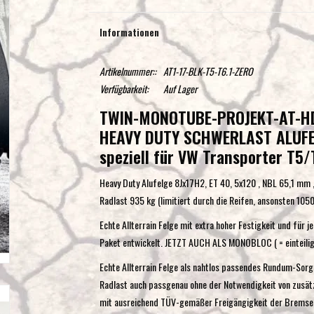
Informationen
Artikelnummer::
AT1-17-BLK-T5-T6.1-ZERO
Verfügbarkeit:
Auf Lager
TWIN-MONOTUBE-PROJEKT-AT-HD
HEAVY DUTY SCHWERLAST ALUFE
speziell für VW Transporter T5/
Heavy Duty Alufelge 8Jx17H2, ET 40, 5x120 , NBL 65,1 mm , 
Radlast 935 kg (limitiert durch die Reifen, ansonsten 105
Echte Allterrain Felge mit extra hoher Festigkeit und für 
Paket entwickelt. JETZT AUCH ALS MONOBLOC ( = einteilig 
Echte Allterrain Felge als nahtlos passendes Rundum-Sorg
Radlast auch passgenau ohne der Notwendigkeit von zusätz
mit ausreichend TÜV-gemäßer Freigängigkeit der Bremsen