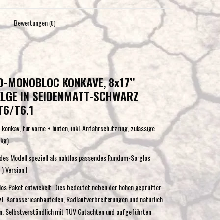
Eingabetaste,
um
Bewertungen
(0)
zum
ausgewählten
Suchergebnis
zu
-MONOBLOC KONKAVE, 8x17’’
gelangen.
LGE IN SEIDENMATT-SCHWARZ
Benutzer
von
T6/T6.1
Touchgeräten
konkav, für vorne + hinten, inkl. Anfahrschutzring, zulässige
können
0kg)
Touch-
und
jedes Modell speziell als nahtlos passendes Rundum-Sorglos
Streichgesten
) Version !
verwenden.
los Paket entwickelt. Dies bedeutet neben der hohen geprüfter
l. Karosserieanbauteilen, Radlaufverbreiterungen und natürlich
. Selbstverständlich mit TÜV Gutachten und aufgeführten