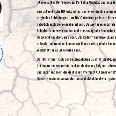
interessanten Reifengrößen. Perfekte Qualität und exzelle
Eine authentische NO FAKE Allterrain Felge, die ihresgleic
originalen Anbindungen , im TüV Gutachten gelistete int
natürlich auch die Serienbereifung . Desweiteren optimal
Schiebetüren zu vermeiden und diesbezügliche Nacharbeit
Optik und Funktion, zu bieten. Bei Radumfangabweichungen
erforderlich machen, können wir Ihnen elektronische Tacho-K
Werkstatt erledigt werden kann.
Da TMP immer nach der bestmöglichen Qualität strebt, sin
bei einem der renommiertesten, deutschen Felgenproduzent
und unter anderem die deutschen Premium Automarken (Por
Dieser Hersteller verwendet ausschließlich hochwertigstes
Qualitätsstandards und den bestmöglichen 4-Schicht-Lac
Produktionslinien, Maschinen und Qualitätskontrollen ver
Premium Automarken.
Made in Europe
100% Röntgenprüfung