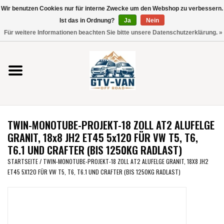
Wir benutzen Cookies nur für interne Zwecke um den Webshop zu verbessern.
Verwende
Ist das in Ordnung?
Ja
Nein
die
0 Artikel - €0,00
Für weitere Informationen beachten Sie bitte unsere Datenschutzerklärung. »
Pfeile
Startseite
nach
oben
und
Vito / V-Klasse 447
unten,
um
Viano /Vito 639
das
TWIN-MONOTUBE-PROJEKT-18 ZOLL AT2 ALUFELGE
verfügbare
VW T7 2025
GRANIT, 18x8 JH2 ET45 5x120 FÜR VW T5, T6,
Ergebnis
T6.1 UND CRAFTER (BIS 1250KG RADLAST)
auszuwählen.
VW T6
STARTSEITE
/
TWIN-MONOTUBE-PROJEKT-18 ZOLL AT2 ALUFELGE GRANIT, 18X8 JH2
Drücke
ET45 5X120 FÜR VW T5, T6, T6.1 UND CRAFTER (BIS 1250KG RADLAST)
die
Eingabetaste,
VW T5
um
zum
VW CRAFTER / MAN TGE