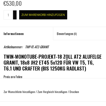
€530,00
+
ZUM WARENKORB HINZUFÜGEN
-
Informationen
Bewertungen
(0)
Artikelnummer::
TMP-FE-AT2-GRANIT
TWIN-MONOTUBE-PROJEKT-18 ZOLL AT2 ALUFELGE
GRANIT, 18x8 JH2 ET45 5x120 FÜR VW T5, T6,
T6.1 UND CRAFTER (BIS 1250KG RADLAST)
Preis pro Felge
Allterrain Felge speziell entwickelt als passendes Rundum-Sorglos Paket für
den VW T6.1 auch mit der großen 17 Zoll-Bremse. Es sind keine
Zur Wunschliste hinzufügen
/
Zum Vergleich hinzufügen
/
Drucken
Radlaufverbreiterungen erforderlich und eine ausreichende Freigängigkeit auch
auf der neuen großen Bremse ist vorhanden. Selbstverständlich auch passend