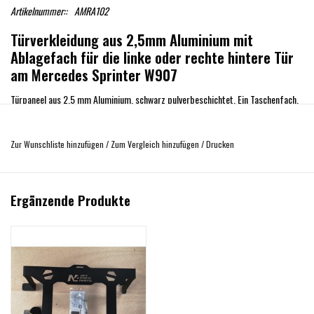
Artikelnummer::
AMRA102
Türverkleidung aus 2,5mm Aluminium mit
Ablagefach für die linke oder rechte hintere Tür
am Mercedes Sprinter W907
Türpaneel aus 2,5 mm Aluminium, schwarz pulverbeschichtet. Ein Taschenfach,
welches die Dicke der hinteren Tür nutzt, um kleine Gegenstände
aufzubewahren.
Zur Wunschliste hinzufügen
/
Zum Vergleich hinzufügen
/
Drucken
Inklusive Schrauben und Montageanleitung.
Achtung es wird zur Montage eine Nietzange für Einnietmuttern benötigt.
Ergänzende Produkte
Foto nicht vertraglich bindend: Der Stuhlhalter welcher auf der Türverkleidung
montiert ist, ist nicht im Lieferumfang enthalten und wird separat verkauft!