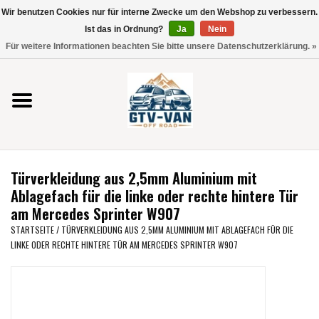
Wir benutzen Cookies nur für interne Zwecke um den Webshop zu verbessern.
Verwende
Ist das in Ordnung?
Ja
Nein
die
0 Artikel - €0,00
Für weitere Informationen beachten Sie bitte unsere Datenschutzerklärung. »
Pfeile
Startseite
nach
oben
und
Vito / V-Klasse 447
unten,
um
Viano /Vito 639
das
Türverkleidung aus 2,5mm Aluminium mit
verfügbare
VW T7 2025
Ablagefach für die linke oder rechte hintere Tür
Ergebnis
am Mercedes Sprinter W907
auszuwählen.
VW T6
STARTSEITE
/
TÜRVERKLEIDUNG AUS 2,5MM ALUMINIUM MIT ABLAGEFACH FÜR DIE
Drücke
LINKE ODER RECHTE HINTERE TÜR AM MERCEDES SPRINTER W907
die
Eingabetaste,
VW T5
um
zum
VW CRAFTER / MAN TGE