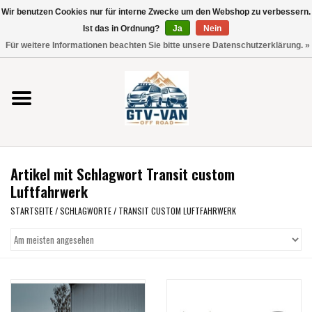
Wir benutzen Cookies nur für interne Zwecke um den Webshop zu verbessern.
Verwende
Ist das in Ordnung?
Ja
Nein
die
0 Artikel - €0,00
Für weitere Informationen beachten Sie bitte unsere Datenschutzerklärung. »
Pfeile
Startseite
nach
oben
und
Vito / V-Klasse 447
unten,
um
Viano /Vito 639
das
Artikel mit Schlagwort Transit custom
verfügbare
VW T7 2025
Luftfahrwerk
Ergebnis
auszuwählen.
STARTSEITE
/
SCHLAGWORTE
/
TRANSIT CUSTOM LUFTFAHRWERK
VW T6
Drücke
die
Eingabetaste,
VW T5
um
zum
VW CRAFTER / MAN TGE