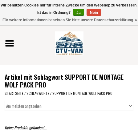
Wir benutzen Cookies nur für interne Zwecke um den Webshop zu verbessern.
Verwende
Ist das in Ordnung?
Ja
Nein
die
0 Artikel - €0,00
Für weitere Informationen beachten Sie bitte unsere Datenschutzerklärung. »
Pfeile
Startseite
nach
oben
und
Vito / V-Klasse 447
unten,
um
Viano /Vito 639
das
Artikel mit Schlagwort SUPPORT DE MONTAGE
verfügbare
VW T7 2025
WOLF PACK PRO
Ergebnis
auszuwählen.
STARTSEITE
/
SCHLAGWORTE
/
SUPPORT DE MONTAGE WOLF PACK PRO
VW T6
Drücke
die
Eingabetaste,
VW T5
um
Keine Produkte gefunden!...
zum
VW CRAFTER / MAN TGE