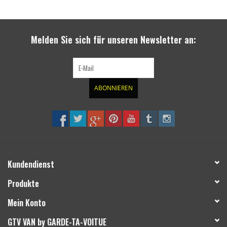
ausgewählten
Suchergebnis
SPRINTER VS30 / 907
zu
Melden Sie sich für unseren Newsletter an:
gelangen.
Sprinter 906 / NCV3
Benutzer
von
FORD TRANSIT / + CUSTOM
Touchgeräten
ABONNIEREN
können
Touch-
ANDERE VANS
und
Streichgesten
Classiques (VW T3, T4, Sprinter
verwenden.
T1N)
Kundendienst
Zubehör
Produkte
Mein Konto
SONDERANGEBOTE
GTV VAN by GARDE-TA-VOITUE