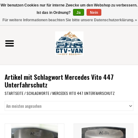
Wir benutzen Cookies nur für interne Zwecke um den Webshop zu verbessern.
Verwende
Ist das in Ordnung?
Ja
Nein
die
0 Artikel - €0,00
Für weitere Informationen beachten Sie bitte unsere Datenschutzerklärung. »
Pfeile
Startseite
nach
oben
und
Vito / V-Klasse 447
unten,
um
Viano /Vito 639
das
Artikel mit Schlagwort Mercedes Vito 447
verfügbare
VW T7 2025
Unterfahrschutz
Ergebnis
auszuwählen.
STARTSEITE
/
SCHLAGWORTE
/
MERCEDES VITO 447 UNTERFAHRSCHUTZ
VW T6
Drücke
die
Eingabetaste,
VW T5
um
zum
VW CRAFTER / MAN TGE