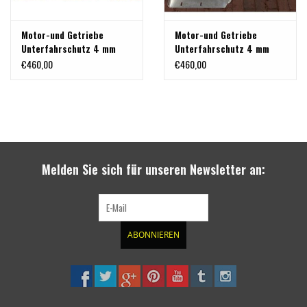
Motor-und Getriebe
Motor-und Getriebe
Unterfahrschutz 4 mm
Unterfahrschutz 4 mm
Aluminium gepresst für –
Aluminium gepresst für –
€460,00
€460,00
Mercedes Vito/V-Klasse
Mercedes Vito/V-Klasse
2WD Modell 447
4Matic Modell 447
Automatik ab 2014
automatik ab 2014
Melden Sie sich für unseren Newsletter an:
ABONNIEREN