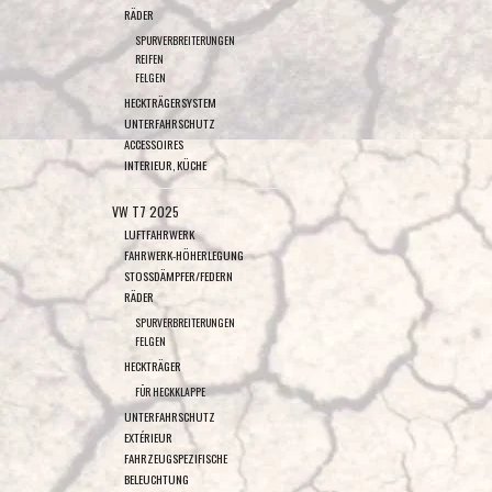
RÄDER
SPURVERBREITERUNGEN
REIFEN
FELGEN
HECKTRÄGERSYSTEM
UNTERFAHRSCHUTZ
ACCESSOIRES
INTERIEUR, KÜCHE
VW T7 2025
LUFTFAHRWERK
FAHRWERK-HÖHERLEGUNG
STOSSDÄMPFER/FEDERN
RÄDER
SPURVERBREITERUNGEN
FELGEN
HECKTRÄGER
FÜR HECKKLAPPE
UNTERFAHRSCHUTZ
EXTÉRIEUR
FAHRZEUGSPEZIFISCHE
BELEUCHTUNG