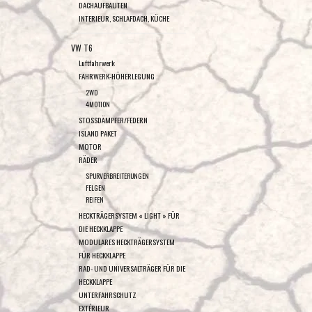
DACHAUFBAUTEN
INTERIEUR, SCHLAFDACH, KÜCHE
VW T6
Luftfahrwerk
FAHRWERK-HÖHERLEGUNG
2WD
4MOTION
STOSSDÄMPFER/FEDERN
ISLAND PAKET
MOTOR
RÄDER
SPURVERBREITERUNGEN
FELGEN
REIFEN
HECKTRÄGERSYSTEM « LIGHT » FÜR
DIE HECKKLAPPE
MODULARES HECKTRÄGERSYSTEM
FÜR HECKKLAPPE
RAD- UND UNIVERSALTRÄGER FÜR DIE
HECKKLAPPE
UNTERFAHRSCHUTZ
EXTÉRIEUR