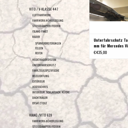
VITO / V-KLASSE 447
LUFTFAHRWERK
FAHRWERK-HÖHERLEGUNG
STOSSDÄMPFER/FEDERN
ISLAND PAKET
RÄDER
Unterfahrschutz Ta
SPURVERBREITERUNGEN
mm für Mercedes V
FELGEN
€435,00
REIFEN
HECKTRÄGERSYSTEM
UNTERFAHRSCHUTZ
FAHRZEUGSPEZIFISCHE
BELEUCHTUNG
EXTÉRIEUR
ACCESSOIRES
INTERIEUR, SCHLAFDACH, KÜCHE
DACHTRÄGER
ERSATZTEILE
VIANO /VITO 639
FAHRWERK-HÖHERLEGUNG
STOSSDÄMPFER/FEDERN