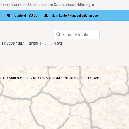
ationen beachten Sie bitte unsere Datenschutzerklärung. »
0 Artikel - €0,00
Mein Konto / Kundenkonto anlegen
Verwende
die
TER VS30 / 907
SPRINTER 906 / NCV3
Pfeile
nach
oben
und
unten,
EITE
/
SCHLAGWORTE
/
MERCEDES VITO 447 UNTERFAHRSCHUTZ TANK
um
das
verfügbare
Ergebnis
auszuwählen.
Drücke
die