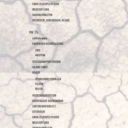
FAHRZEUGSPEZIFISCHE
BELEUCHTUNG
DACHAUFBAUTEN
INTERIEUR, SCHLAFDACH, KÜCHE
VW T5
Luftfahrwerk
FAHRWERK-HÖHERLEGUNG
2WD
4MOTION
STOSSDÄMPFER/FEDERN
ISLAND PAKET
RÄDER
SPURVERBREITERUNGEN
FELGEN
REIFEN
HECKTRÄGERSYSTEM
HECKTRÄGER SCHWENKBAR
UNTERFAHRSCHUTZ
EXTÉRIEUR
FAHRZEUGSPEZIFISCHE
BELEUCHTUNG
DACHAUFBAUTEN