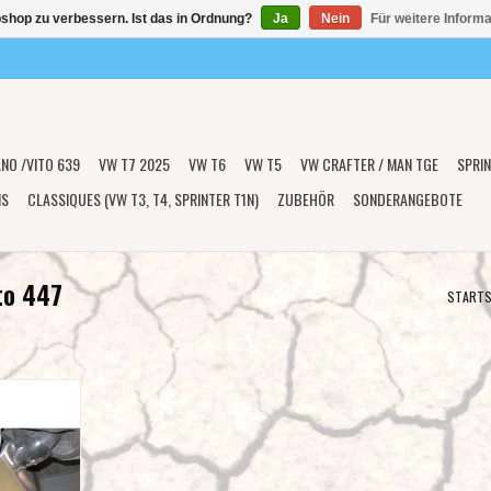
shop zu verbessern. Ist das in Ordnung?
Ja
Nein
Für weitere Inform
ANO /VITO 639
VW T7 2025
VW T6
VW T5
VW CRAFTER / MAN TGE
SPRIN
NS
CLASSIQUES (VW T3, T4, SPRINTER T1N)
ZUBEHÖR
SONDERANGEBOTE
to 447
STARTS
lu 6 mm für
447
NZUFÜGEN