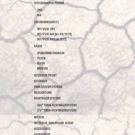
STOSSDÄMPFER/FEDERN
2WD
4x4
UNTERFAHRSCHUTZ
907/VS30 2WD
907/VS30 4x4 (bis 08/2022)
907/VS30 AWD (ab 2022)
RÄDER
SPURVERBREITERUNGEN
FELGEN
REIFEN
BREMSEN
EXTÉRIEUR-FRONT
EXTÉRIEUR
FAHRZEUGSPEZIFISCHE
BELEUCHTUNG
HECKTRÄGERSYSTEME
180° TÜREN-HECKTRÄGERSYSTEME
270° TÜREN-HECKTRÄGERSYSTEME
MOTOR
INTERIEUR, SCHLAFDACH, KÜCHE
ACCESSOIRES
DACHTRÄGER