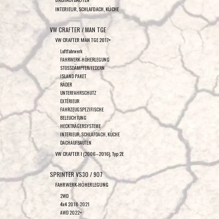
INTERIEUR, SCHLAFDACH, KÜCHE
VW CRAFTER / MAN TGE
VW CRAFTER MAN TGE 2017+
Luftfahrwerk
FAHRWERK-HÖHERLEGUNG
STOSSDÄMPFER/FEDERN
ISLAND PAKET
RÄDER
UNTERFAHRSCHUTZ
EXTÉRIEUR
FAHRZEUGSPEZIFISCHE
BELEUCHTUNG
HECKTRÄGERSYSTEME
INTERIEUR, SCHLAFDACH, KÜCHE
DACHAUFBAUTEN
VW CRAFTER I (2006–2016), Typ 2E
SPRINTER VS30 / 907
FAHRWERK-HÖHERLEGUNG
2WD
4x4 2018-2021
AWD 2022+