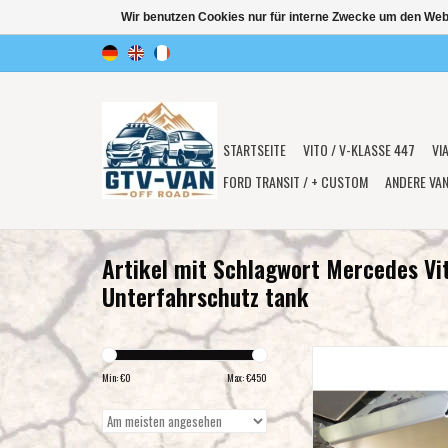
Wir benutzen Cookies nur für interne Zwecke um den Web
STARTSEITE
VITO / V-KLASSE 447
VI
FORD TRANSIT / + CUSTOM
ANDERE VA
Artikel mit Schlagwort Mercedes Vi
Unterfahrschutz tank
Unterfahrschutz Tank A
Mercedes Vito 
Min: €
0
Max: €
450
ZUM WARENKORB HI