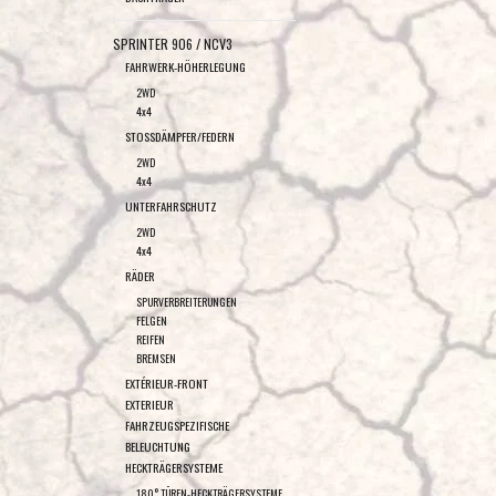
SPRINTER 906 / NCV3
FAHRWERK-HÖHERLEGUNG
2WD
4x4
STOSSDÄMPFER/FEDERN
2WD
4x4
UNTERFAHRSCHUTZ
2WD
4x4
RÄDER
SPURVERBREITERUNGEN
FELGEN
REIFEN
BREMSEN
EXTÉRIEUR-FRONT
EXTERIEUR
FAHRZEUGSPEZIFISCHE
BELEUCHTUNG
HECKTRÄGERSYSTEME
180° TÜREN-HECKTRÄGERSYSTEME