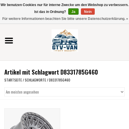
Wir benutzen Cookies nur für interne Zwecke um den Webshop zu verbessern.
Verwende
Ist das in Ordnung?
Ja
Nein
die
0 Artikel - €0,00
Für weitere Informationen beachten Sie bitte unsere Datenschutzerklärung. »
Pfeile
Startseite
nach
oben
und
Vito / V-Klasse 447
unten,
um
Viano /Vito 639
das
Artikel mit Schlagwort D8331785G460
verfügbare
VW T7 2025
Ergebnis
STARTSEITE
/
SCHLAGWORTE
/
D8331785G460
auszuwählen.
VW T6
Drücke
die
Eingabetaste,
VW T5
um
zum
VW CRAFTER / MAN TGE