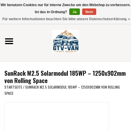
Wir benutzen Cookies nur für interne Zwecke um den Webshop zu verbessern.
Verwende
Ist das in Ordnung?
Ja
Nein
die
0 Artikel - €0,00
Für weitere Informationen beachten Sie bitte unsere Datenschutzerklärung. »
Pfeile
Startseite
nach
oben
und
Vito / V-Klasse 447
unten,
um
Viano /Vito 639
das
SunRack M2.5 Solarmodul 185WP – 1250x902mm
verfügbare
VW T7 2025
von Rolling Space
Ergebnis
STARTSEITE
/
SUNRACK M2.5 SOLARMODUL 185WP – 1250X902MM VON ROLLING
auszuwählen.
SPACE
VW T6
Drücke
die
Eingabetaste,
VW T5
um
zum
VW CRAFTER / MAN TGE