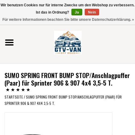
Wir benutzen Cookies nur für interne Zwecke um den Webshop zu verbessern.
Verwende
Ist das in Ordnung?
Ja
Nein
die
0 Artikel - €0,00
Für weitere Informationen beachten Sie bitte unsere Datenschutzerklärung. »
Pfeile
Startseite
nach
oben
und
Vito / V-Klasse 447
unten,
um
Viano /Vito 639
das
SUMO SPRING FRONT BUMP STOP/Anschlagpuffer
verfügbare
VW T7 2025
(Paar) für Sprinter 906 & 907 4x4 3,5-5 T.
Ergebnis
auszuwählen.
VW T6
STARTSEITE
/
SUMO SPRING FRONT BUMP STOP/ANSCHLAGPUFFER (PAAR) FÜR
Drücke
SPRINTER 906 & 907 4X4 3,5-5 T.
die
Eingabetaste,
VW T5
um
zum
VW CRAFTER / MAN TGE