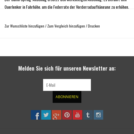
Querlenker in Fahrhöhe, um die Federrate der Vorderradaufhängung zu erhöhen,
während es gleichzeitig auf die Höhe des werkseitigen Anschlagpuffers
komprimiert wird. Der Federweg wird nicht reduziert. Die zusätzliche Federrate
Zur Wunschliste hinzufügen
/
Zum Vergleich hinzufügen
/
Drucken
verringert das Schwanken, verbessert die Kontrolle bei starkem Wind und den
Komfort während des Fahrens. Wir installieren diese Anschlagpuffer an den
meisten Vans unserer Kunden. Sie werden den Unterschied in der Fahrqualität
spüren. Empfohlen für alle Sprinter 906/907 4x4, auch für diejenigen, die
entladen sind.
Melden Sie sich für unseren Newsletter an:
Alle SumoSprings werden aus proprietärem geschlossenem mikrozellulärem
Urethan mit Materialdichte, Zugfestigkeit, Dehnung, Reißfestigkeit, Rückprall-
und Kompressionseigenschaften hergestellt, die speziell auf die Anwendungen
des Fahrzeuges zugeschnitten sind. Hergestellt in den USA.
ABONNIEREN
Verkauft als Paar (links und rechts)
Wartungsfrei
Verbessert die Beladungskapazitäten
635 kg Kapazität bei 50 % Komprimierung
Reduziert und stabilisiert Schwankungen