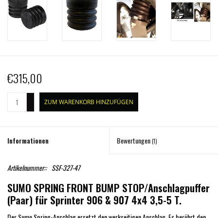
€315,00
+
ZUM WARENKORB HINZUFÜGEN
-
Informationen
Bewertungen
(1)
Artikelnummer::
SSF-327-47
SUMO SPRING FRONT BUMP STOP/Anschlagpuffer
(Paar) für Sprinter 906 & 907 4x4 3,5-5 T.
Der Sumo Spring-Anschlag ersetzt den werkseitigen Anschlag. Es berührt den