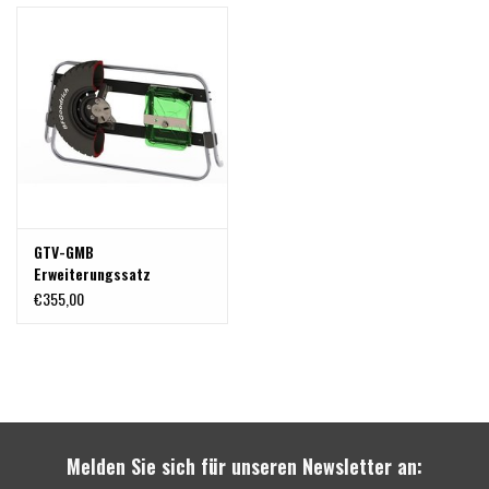
GTV-GMB
Erweiterungssatz
"Classic" für
€355,00
Fahradträger VW T5/T6
logo - zur Aufrüstungs
zum universellen
Heckträger " für
Fahrräder, Ersatzrad,
Kanister, usw. (schwarz)
Melden Sie sich für unseren Newsletter an: