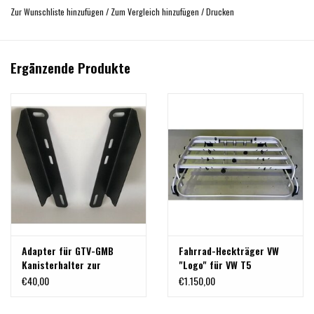
Das Öffnen der Heckklappe wird durch das Zusatzgewicht etwas
Zur Wunschliste hinzufügen
/
Zum Vergleich hinzufügen
/
Drucken
erschwert.
Durch die optional erhältlichen verstärkten Gasdruckfedern ist sichergestellt,
dass die Heckklappe trotz des Zusatzgewichts offen bleibt.
Ergänzende Produkte
Der angegebende Preis ist exkl. der Kosten für Verpackung und Versand.
Adapter für GTV-GMB
Fahrrad-Heckträger VW
Kanisterhalter zur
"Logo" für VW T5
Montage auf
€40,00
€1.150,00
Airlineschienen