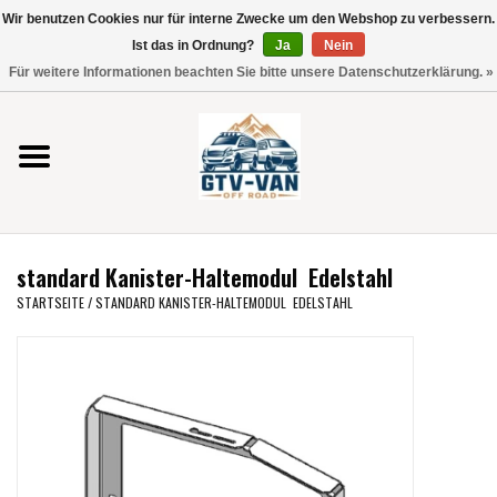
Wir benutzen Cookies nur für interne Zwecke um den Webshop zu verbessern.
Verwende
Ist das in Ordnung?
Ja
Nein
die
0 Artikel - €0,00
Für weitere Informationen beachten Sie bitte unsere Datenschutzerklärung. »
Pfeile
Startseite
nach
oben
und
Vito / V-Klasse 447
unten,
um
Viano /Vito 639
das
standard Kanister-Haltemodul Edelstahl
verfügbare
VW T7 2025
STARTSEITE
/
STANDARD KANISTER-HALTEMODUL EDELSTAHL
Ergebnis
auszuwählen.
VW T6
Drücke
die
Eingabetaste,
VW T5
um
zum
VW CRAFTER / MAN TGE