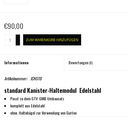
€90,00
+
ZUM WARENKORB HINZUFÜGEN
-
Informationen
Bewertungen
(0)
Artikelnummer::
JCHSTD
standard Kanister-Haltemodul Edelstahl
Passt zu dem GTV-GMB Umbausatz
komplett aus Edelstahl
ohne. Haltebügel zur Verwendung von Gurten
Passend für alle Kanister 470 x 345 x 165 mm