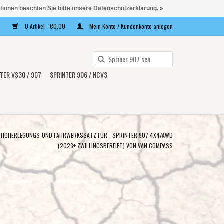
ationen beachten Sie bitte unsere Datenschutzerklärung. »
0 Artikel - €0,00
Mein Konto / Kundenkonto anlegen
Verwende
die
TER VS30 / 907
SPRINTER 906 / NCV3
Pfeile
nach
oben
und
unten,
 CM HÖHERLEGUNGS-UND FAHRWERKSSATZ FÜR - SPRINTER 907 4X4/AWD
um
(2023+ ZWILLINGSBEREIFT) VON VAN COMPASS
das
verfügbare
Ergebnis
auszuwählen.
Drücke
die