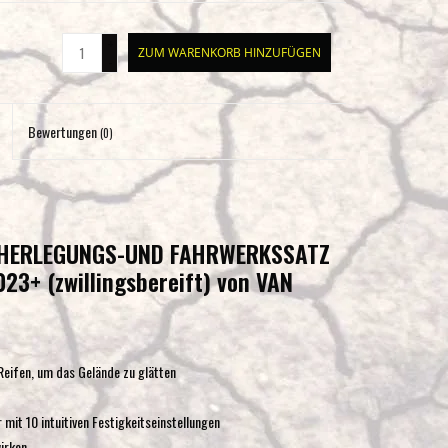
Eingabetaste,
um
+
ZUM WARENKORB HINZUFÜGEN
-
zum
ausgewählten
Suchergebnis
Bewertungen
(0)
zu
gelangen.
Benutzer
von
Touchgeräten
HÖHERLEGUNGS-UND FAHRWERKSSATZ
können
3+ (zwillingsbereift) von VAN
Touch-
und
Streichgesten
verwenden.
Reifen, um das Gelände zu glätten
it 10 intuitiven Festigkeitseinstellungen
irken