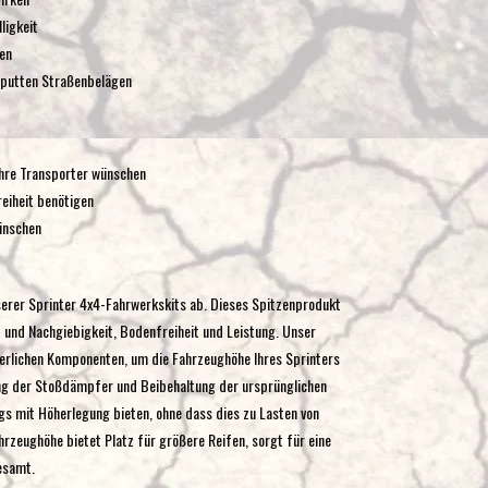
ligkeit
en
aputten Straßenbelägen
 ihre Transporter wünschen
eiheit benötigen
ünschen
serer Sprinter 4x4-Fahrwerkskits ab. Dieses Spitzenprodukt
t und Nachgiebigkeit, Bodenfreiheit und Leistung. Unser
derlichen Komponenten, um die Fahrzeughöhe Ihres Sprinters
g der Stoßdämpfer und Beibehaltung der ursprünglichen
gs mit Höherlegung bieten, ohne dass dies zu Lasten von
hrzeughöhe bietet Platz für größere Reifen, sorgt für eine
esamt.