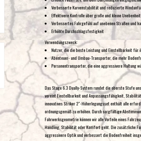
Verbesserte Kurvenstabilität und reduzierte Windanfäl
Effektivere Kontrolle über große und kleine Unebenheit
Verbessertes Fahrgefühl auf unebenen Straßen und k
Erhöhte Durchschlagsfestigkeit
Verwendungszweck:
Nutzer, die die beste Leistung und Einstellbarkeit für
Abenteuer- und Umbau-Transporter, die mehr Bodenfr
Personentransporter, die eine aggressivere Haltung w
Das Stage 6.3 Dually-System rundet die oberste Stufe un
vereint Einstellbarkeit und Anpassungsfähigkeit, Stabilitä
innovatives Striker 2"-Höherlegungsset enthält alle erfor
ordnungsgemäß zu erhöhen. Durch sorgfältige Abstimmun
Fahrwerksgeometrie können wir alle Vorteile eines Fahrzeu
Handling, Stabilität oder Komfort geht. Die zusätzliche Fa
aggressivere Optik und verbessert die Bodenfreiheit insg