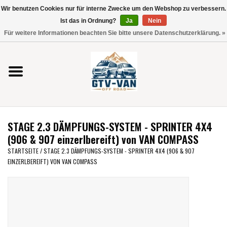
Wir benutzen Cookies nur für interne Zwecke um den Webshop zu verbessern.
Verwende
Ist das in Ordnung?
Ja
Nein
die
0 Artikel - €0,00
Für weitere Informationen beachten Sie bitte unsere Datenschutzerklärung. »
Pfeile
Startseite
nach
oben
und
Vito / V-Klasse 447
unten,
um
Viano /Vito 639
das
STAGE 2.3 DÄMPFUNGS-SYSTEM - SPRINTER 4X4
verfügbare
VW T7 2025
(906 & 907 einzerlbereift) von VAN COMPASS
Ergebnis
STARTSEITE
/
STAGE 2.3 DÄMPFUNGS-SYSTEM - SPRINTER 4X4 (906 & 907
auszuwählen.
EINZERLBEREIFT) VON VAN COMPASS
VW T6
Drücke
die
Eingabetaste,
VW T5
um
zum
VW CRAFTER / MAN TGE