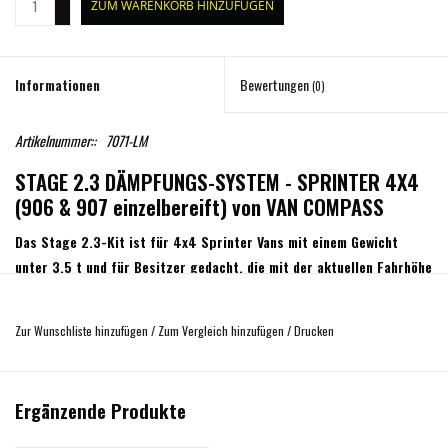
ZUM WARENKORB HINZUFÜGEN
-
Informationen
Bewertungen
(0)
Artikelnummer::
7071-LM
STAGE 2.3 DÄMPFUNGS-SYSTEM - SPRINTER 4X4
(906 & 907 einzelbereift) von VAN COMPASS
Das Stage 2.3-Kit ist für 4x4 Sprinter Vans mit einem Gewicht
unter 3,5 t und für Besitzer gedacht, die mit der aktuellen Fahrhöhe
ihres Fahrzeugs zufrieden sind. Bei diesem Kit gibt es keine
Erhöhung der Fahrhöhe.
Zur Wunschliste hinzufügen
/
Zum Vergleich hinzufügen
/
Drucken
Um das tatsächliche Gewicht Ihres Fahrzeugs zu bestimmen, fragen Sie
gegebenenfalls einen örtlichen LKW oder Wohnmobil-Verkäufer oder einer LKW-
Werkstatt, um die Waage nutzen zu können.
Ergänzende Produkte
Wenn Sie einen normalen Camper Van haben und nicht viel zusätzliches Gewicht