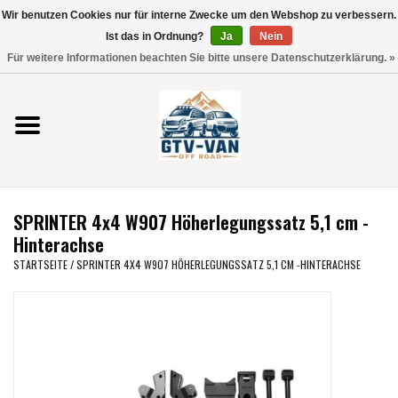
Wir benutzen Cookies nur für interne Zwecke um den Webshop zu verbessern.
Verwende
Ist das in Ordnung?
Ja
Nein
die
0 Artikel - €0,00
Für weitere Informationen beachten Sie bitte unsere Datenschutzerklärung. »
Pfeile
Startseite
nach
oben
und
Vito / V-Klasse 447
unten,
um
Viano /Vito 639
das
SPRINTER 4x4 W907 Höherlegungssatz 5,1 cm -
verfügbare
VW T7 2025
Hinterachse
Ergebnis
STARTSEITE
/
SPRINTER 4X4 W907 HÖHERLEGUNGSSATZ 5,1 CM -HINTERACHSE
auszuwählen.
VW T6
Drücke
die
Eingabetaste,
VW T5
um
zum
VW CRAFTER / MAN TGE