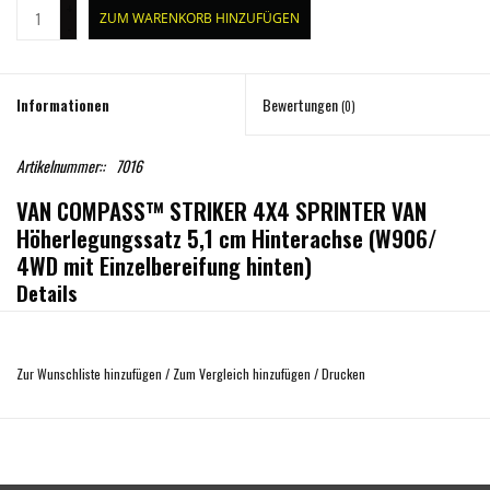
+
ZUM WARENKORB HINZUFÜGEN
-
Informationen
Bewertungen
(0)
Artikelnummer::
7016
VAN COMPASS™ STRIKER 4X4 SPRINTER VAN
Höherlegungssatz 5,1 cm Hinterachse (W906/
4WD mit Einzelbereifung hinten)
Details
Das geschraubte Striker 4x4 Sprinter 2.0 " Höherlegungssystem bietet mehr
Platz für größere Reifen und bietet zusätzliche Bodenfreiheit unter dem Van.
Zur Wunschliste hinzufügen
/
Zum Vergleich hinzufügen
/
Drucken
Zusätzliche Traktion durch größere Reifen und Bodenfreiheit hilft, Hindernisse
auf dem Weg zu Ihrem abgelegenen Ziel zu vermeiden.
Das Striker-System behält die Geometrie der originalen
Fahrwerkskompenenten, die Nutzlast und die Fahrqualität bei. Alle