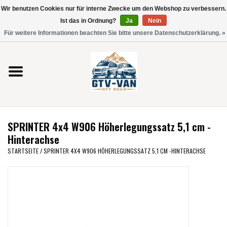
Wir benutzen Cookies nur für interne Zwecke um den Webshop zu verbessern.
Verwende
Ist das in Ordnung?
Ja
Nein
die
0 Artikel - €0,00
Für weitere Informationen beachten Sie bitte unsere Datenschutzerklärung. »
Pfeile
Startseite
nach
oben
und
Vito / V-Klasse 447
unten,
um
Viano /Vito 639
das
SPRINTER 4x4 W906 Höherlegungssatz 5,1 cm -
verfügbare
VW T7 2025
Hinterachse
Ergebnis
STARTSEITE
/
SPRINTER 4X4 W906 HÖHERLEGUNGSSATZ 5,1 CM -HINTERACHSE
auszuwählen.
VW T6
Drücke
die
Eingabetaste,
VW T5
um
zum
VW CRAFTER / MAN TGE