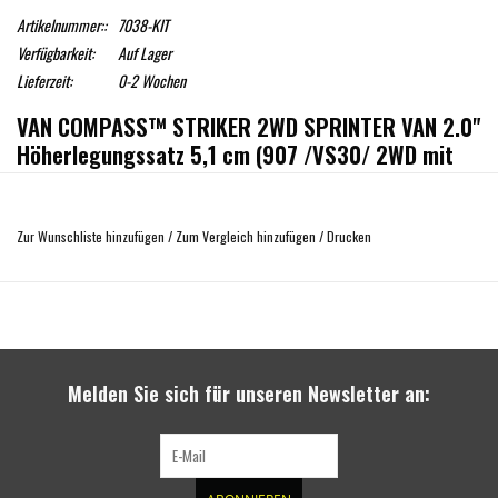
Artikelnummer::
7038-KIT
Verfügbarkeit:
Auf Lager
Lieferzeit:
0-2 Wochen
VAN COMPASS™ STRIKER 2WD SPRINTER VAN 2.0"
Höherlegungssatz 5,1 cm (907 /VS30/ 2WD mit
Einzelbereifung hinten, Heckantrieb),
Komplettsatz für vorne und hinten
Details
Zur Wunschliste hinzufügen
/
Zum Vergleich hinzufügen
/
Drucken
Das geschraubte Striker Sprinter 2.0 " Höherlegungssystem bietet mehr Platz
für größere Reifen und bietet zusätzliche Bodenfreiheit unter dem Van.
Zusätzliche Traktion durch größere Reifen und Bodenfreiheit hilft, Hindernisse
auf dem Weg zu Ihrem abgelegenen Ziel zu vermeiden.
Melden Sie sich für unseren Newsletter an:
Das Striker-System behält die Geometrie der originalen
Fahrwerkskompenenten, die Nutzlast und die Fahrqualität bei. Alle
Komponenten des Höherlegungssystems sind in den USA aus hochwertigen
Materialien hergestellt und sind pulverbeschichtet für Haltbarkeit und