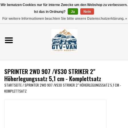
Wir benutzen Cookies nur für interne Zwecke um den Webshop zu verbessern.
Verwende
Ist das in Ordnung?
Ja
Nein
die
0 Artikel - €0,00
Für weitere Informationen beachten Sie bitte unsere Datenschutzerklärung. »
Pfeile
Startseite
nach
oben
und
Vito / V-Klasse 447
unten,
um
Viano /Vito 639
das
SPRINTER 2WD 907 /VS30 STRIKER 2"
verfügbare
VW T7 2025
Höherlegungssatz 5,1 cm - Komplettsatz
Ergebnis
STARTSEITE
/
SPRINTER 2WD 907 /VS30 STRIKER 2" HÖHERLEGUNGSSATZ 5,1 CM -
auszuwählen.
KOMPLETTSATZ
VW T6
Drücke
die
Eingabetaste,
VW T5
um
zum
VW CRAFTER / MAN TGE