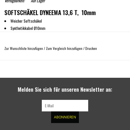
Verfügbarkeit:
Auf Lager
SOFTSCHÄKEL DYNEEMA 13,6 T, 10mm
Weicher Softschäkel
Synthetikkabel Ø10mm
CMR (Mindestbruchlast) 13600kg
sehr leicht, ideal für unterwegs
Zur Wunschliste hinzufügen
/
Zum Vergleich hinzufügen
/
Drucken
Offene Länge 50 cm
inklusive Transporttasche
Melden Sie sich für unseren Newsletter an:
ABONNIEREN