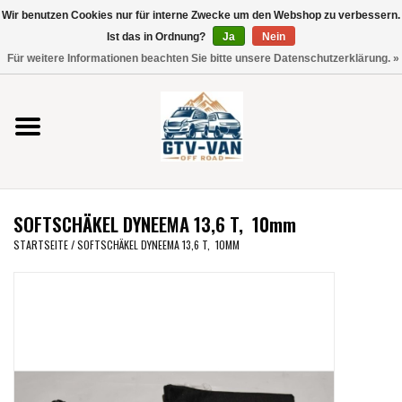
Wir benutzen Cookies nur für interne Zwecke um den Webshop zu verbessern.
Verwende
Ist das in Ordnung?
Ja
Nein
die
0 Artikel - €0,00
Für weitere Informationen beachten Sie bitte unsere Datenschutzerklärung. »
Pfeile
Startseite
nach
oben
und
Vito / V-Klasse 447
unten,
um
Viano /Vito 639
das
SOFTSCHÄKEL DYNEEMA 13,6 T, 10mm
verfügbare
VW T7 2025
STARTSEITE
/
SOFTSCHÄKEL DYNEEMA 13,6 T, 10MM
Ergebnis
auszuwählen.
VW T6
Drücke
die
Eingabetaste,
VW T5
um
zum
VW CRAFTER / MAN TGE