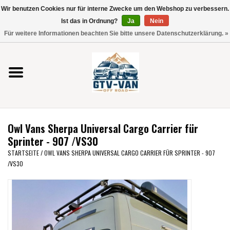
Wir benutzen Cookies nur für interne Zwecke um den Webshop zu verbessern.
Verwende
Ist das in Ordnung?
Ja
Nein
die
0 Artikel - €0,00
Für weitere Informationen beachten Sie bitte unsere Datenschutzerklärung. »
Pfeile
Startseite
nach
oben
und
Vito / V-Klasse 447
unten,
um
Viano /Vito 639
das
Owl Vans Sherpa Universal Cargo Carrier für
verfügbare
VW T7 2025
Sprinter - 907 /VS30
Ergebnis
STARTSEITE
/
OWL VANS SHERPA UNIVERSAL CARGO CARRIER FÜR SPRINTER - 907
auszuwählen.
/VS30
VW T6
Drücke
die
Eingabetaste,
VW T5
um
zum
VW CRAFTER / MAN TGE