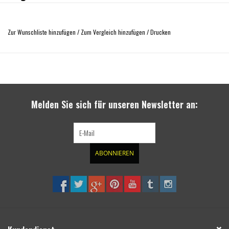
Rockslider-Set für Crafter & TGE Kastenwagen mit Radstand 4490 mm (L4).
Aluminium-Profil-Schwellerleisten mit 5 mm Wandstärke an der Bodenseite
Zur Wunschliste hinzufügen
/
Zum Vergleich hinzufügen
/
Drucken
Speziell geformtes, am Stück gezogenes Profil
1 Satz = 2 Stück, für linke und rechte Fahrzeugseite
Schützt die Schweller des Fahrzeugs seitlich und von unten – auch bei
Beladung durch Gabelstapler o.ä.
Melden Sie sich für unseren Newsletter an:
ABONNIEREN