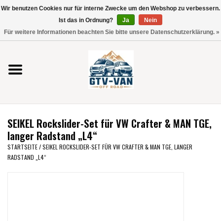
Wir benutzen Cookies nur für interne Zwecke um den Webshop zu verbessern.
Verwende
Ist das in Ordnung?
Ja
Nein
die
0 Artikel - €0,00
Für weitere Informationen beachten Sie bitte unsere Datenschutzerklärung. »
Pfeile
Startseite
nach
oben
und
Vito / V-Klasse 447
unten,
um
Viano /Vito 639
das
SEIKEL Rockslider-Set für VW Crafter & MAN TGE,
verfügbare
VW T7 2025
langer Radstand „L4“
Ergebnis
STARTSEITE
/
SEIKEL ROCKSLIDER-SET FÜR VW CRAFTER & MAN TGE, LANGER
auszuwählen.
RADSTAND „L4“
VW T6
Drücke
die
Eingabetaste,
VW T5
um
zum
VW CRAFTER / MAN TGE