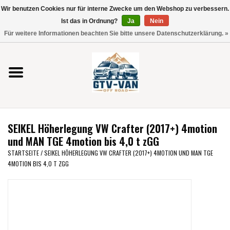
Wir benutzen Cookies nur für interne Zwecke um den Webshop zu verbessern.
Verwende
Ist das in Ordnung?
Ja
Nein
die
0 Artikel - €0,00
Für weitere Informationen beachten Sie bitte unsere Datenschutzerklärung. »
Pfeile
Startseite
nach
oben
und
Vito / V-Klasse 447
unten,
um
Viano /Vito 639
das
SEIKEL Höherlegung VW Crafter (2017+) 4motion
verfügbare
VW T7 2025
und MAN TGE 4motion bis 4,0 t zGG
Ergebnis
STARTSEITE
/
SEIKEL HÖHERLEGUNG VW CRAFTER (2017+) 4MOTION UND MAN TGE
auszuwählen.
4MOTION BIS 4,0 T ZGG
VW T6
Drücke
die
Eingabetaste,
VW T5
um
zum
VW CRAFTER / MAN TGE