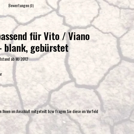
Eingabetaste,
Bewertungen
(0)
um
zum
ausgewählten
assend für Vito / Viano
Suchergebnis
zu
- blank, gebürstet
gelangen.
Benutzer
adstand ab MJ 2012
von
Touchgeräten
hr
können
Touch-
und
Streichgesten
verwenden.
 Ihnen im Anschluß mitgeteilt bzw fragen Sie diese im Vorfeld