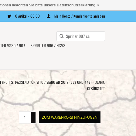
ationen beachten Sie bitte unsere Datenschutzerklärung. »
0 Artikel - €0,00
Mein Konto / Kundenkonto anlegen
Verwende
die
TER VS30 / 907
SPRINTER 906 / NCV3
Pfeile
nach
oben
und
unten,
ROHRE, PASSEND FÜR VITO / VIANO AB 2012 (639 UND 447) - BLANK,
um
GEBÜRSTET
das
verfügbare
Ergebnis
+
ZUM WARENKORB HINZUFÜGEN
auszuwählen.
-
Drücke
die