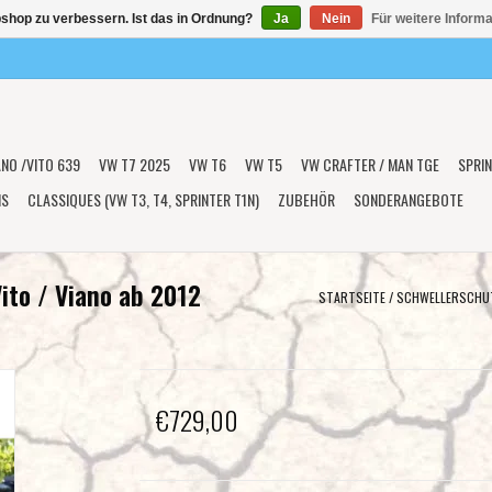
shop zu verbessern. Ist das in Ordnung?
Ja
Nein
Für weitere Inform
ANO /VITO 639
VW T7 2025
VW T6
VW T5
VW CRAFTER / MAN TGE
SPRIN
NS
CLASSIQUES (VW T3, T4, SPRINTER T1N)
ZUBEHÖR
SONDERANGEBOTE
ito / Viano ab 2012
STARTSEITE
/
SCHWELLERSCHUTZ
€729,00