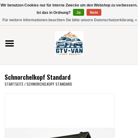
Wir benutzen Cookies nur für interne Zwecke um den Webshop zu verbessern.
Verwende
Ist das in Ordnung?
Ja
Nein
die
0 Artikel - €0,00
Für weitere Informationen beachten Sie bitte unsere Datenschutzerklärung. »
Pfeile
Startseite
nach
oben
und
Vito / V-Klasse 447
unten,
um
Viano /Vito 639
das
Schnorchelkopf Standard
verfügbare
VW T7 2025
STARTSEITE
/
SCHNORCHELKOPF STANDARD
Ergebnis
auszuwählen.
VW T6
Drücke
die
Eingabetaste,
VW T5
um
zum
VW CRAFTER / MAN TGE