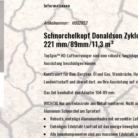
Informationen
Artikelnummer::
H002853
Schnorchelkopf Donaldson Zyklo
221 mm/89mm/11,3 m³
TopSpin™ HD-Luftvorreiniger sind eine robuste, langlebig
Ausrüstung beschädigen können.
Konstruiert für Bau, Bergbau, Öl und Gas, Steinbrüche, Ho
Landwirtschaft und überall dort, wo Ihre Ausrüstung auf st
Das Set beinhaltet den Adapter 104-89 mm.
WICHTIG Nur am Einlassrohr aus Metall montieren. Nicht au
Aluminium Schnorchel am Sprinter!
Robuste, einteilige Aluminiumhaube mit versenkter Lu
Einteiliges Edelstahl-Laufrad ist das einzige beweglic
Alle Innenkomponenten sind aus massivem Edelstahl, 