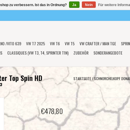
shop zu verbessern. Ist das in Ordnung?
Ja
Nein
Für weitere Inform
ANO /VITO 639
VW T7 2025
VW T6
VW T5
VW CRAFTER / MAN TGE
SPRIN
NS
CLASSIQUES (VW T3, T4, SPRINTER T1N)
ZUBEHÖR
SONDERANGEBOTE
ter Top Spin HD
STARTSEITE
/
SCHNORCHELKOPF DONALD
³
€478,80