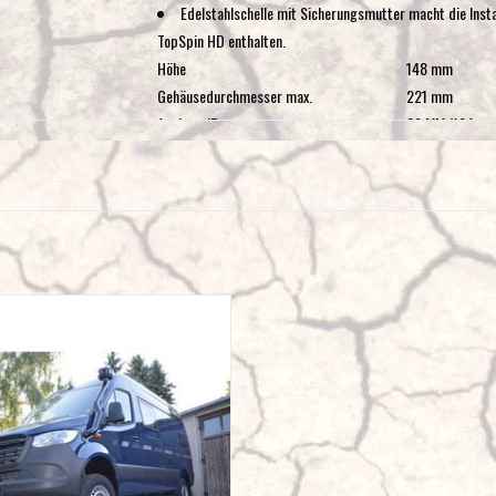
Edelstahlschelle mit Sicherungsmutter macht die Insta
TopSpin HD enthalten.
Höhe
148 mm
Gehäusedurchmesser max.
221 mm
Auslass-ID
89 MM (104mm
Effizienz
80 PROZENT
Effizienztest Standard
ISO 5011, SAE 
Nenndurchfluss HB
11,3 M³/min
Bruttogewicht
2,24 kg
inium Schnorchel Mercedes Sprinter
907/VS30
ZUM WARENKORB HINZUFÜGEN