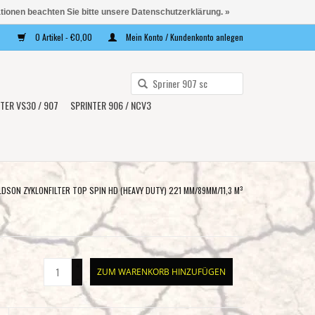
ationen beachten Sie bitte unsere Datenschutzerklärung. »
0 Artikel - €0,00
Mein Konto / Kundenkonto anlegen
Verwende
die
TER VS30 / 907
SPRINTER 906 / NCV3
Pfeile
nach
oben
und
unten,
SON ZYKLONFILTER TOP SPIN HD (HEAVY DUTY) 221 MM/89MM/11,3 M³
um
das
verfügbare
Ergebnis
+
ZUM WARENKORB HINZUFÜGEN
auszuwählen.
-
Drücke
die