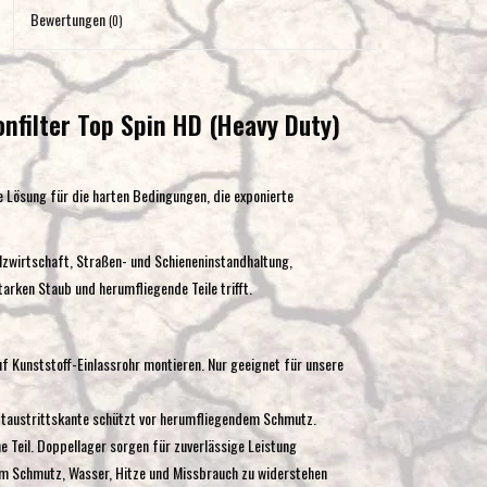
Eingabetaste,
Bewertungen
(0)
um
zum
ausgewählten
nfilter Top Spin HD (Heavy Duty)
Suchergebnis
zu
gelangen.
e Lösung für die harten Bedingungen, die exponierte
Benutzer
von
lzwirtschaft, Straßen- und Schieneninstandhaltung,
Touchgeräten
arken Staub und herumfliegende Teile trifft.
können
Touch-
und
f Kunststoff-Einlassrohr montieren. Nur geeignet für unsere
Streichgesten
verwenden.
ftaustrittskante schützt vor herumfliegendem Schmutz.
he Teil. Doppellager sorgen für zuverlässige Leistung
um Schmutz, Wasser, Hitze und Missbrauch zu widerstehen