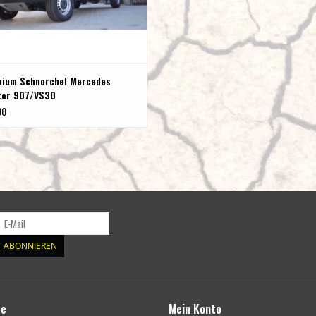
nium Schnorchel Mercedes
ter 907/VS30
00
ABONNIEREN
te
Mein Konto