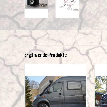
Ergänzende Produkte
Aluminium Schnorchel für linke Seite am
Alum
Mercedes Sprinter NCV 3 2006–2018 (W 906)
und VW Crafter erste Generation 2006-2017
ZUM WARENKORB HINZUFÜGEN