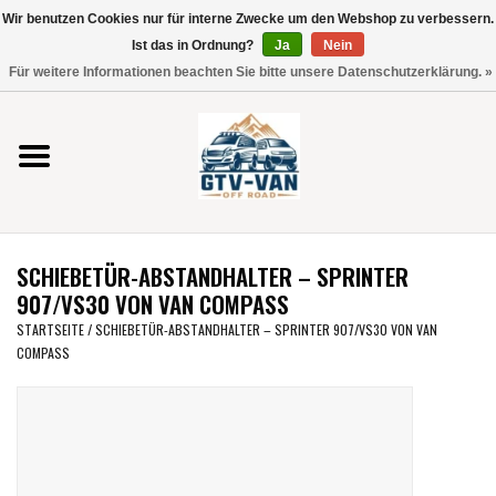
Wir benutzen Cookies nur für interne Zwecke um den Webshop zu verbessern.
Verwende
Ist das in Ordnung?
Ja
Nein
die
0 Artikel - €0,00
Für weitere Informationen beachten Sie bitte unsere Datenschutzerklärung. »
Pfeile
Startseite
nach
oben
und
Vito / V-Klasse 447
unten,
um
Viano /Vito 639
das
SCHIEBETÜR-ABSTANDHALTER – SPRINTER
verfügbare
VW T7 2025
907/VS30 VON VAN COMPASS
Ergebnis
STARTSEITE
/
SCHIEBETÜR-ABSTANDHALTER – SPRINTER 907/VS30 VON VAN
auszuwählen.
COMPASS
VW T6
Drücke
die
Eingabetaste,
VW T5
um
zum
VW CRAFTER / MAN TGE