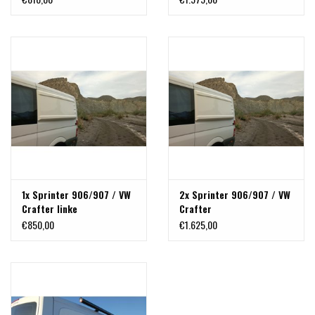
1x Sprinter 906/907 / VW
2x Sprinter 906/907 / VW
Crafter linke
Crafter
Verbreiterungsbacke /
Verbreiterungsbacken /
€850,00
€1.625,00
Ohr zum Querschlafen
Ohren zum Querschlafen