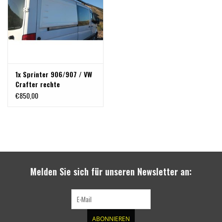
1x Sprinter 906/907 / VW
Crafter rechte
Verbreiterungsbacke /
€850,00
Ohr zum Querschlafen
Melden Sie sich für unseren Newsletter an:
ABONNIEREN