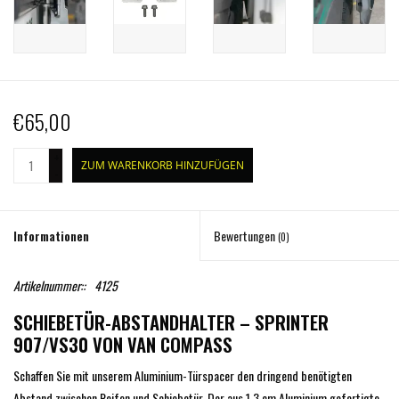
€65,00
+
ZUM WARENKORB HINZUFÜGEN
-
Informationen
Bewertungen
(0)
Artikelnummer::
4125
SCHIEBETÜR-ABSTANDHALTER – SPRINTER
907/VS30 VON VAN COMPASS
Schaffen Sie mit unserem Aluminium-Türspacer den dringend benötigten
Abstand zwischen Reifen und Schiebetür. Der aus 1,3 cm Aluminium gefertigte