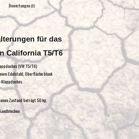
Eingabetaste,
Bewertungen
(0)
um
zum
ausgewählten
Suchergebnis
erungen für das
zu
gelangen.
 California T5/T6
Benutzer
Klappdaches (VW T5/T6)
von
eiem Edelstahl, Oberfläche blank
Touchgeräten
a-Klappdaches.
können
Touch-
und
senen Zustand beträgt 50 kg.
Streichgesten
-Sandblechen:
verwenden.