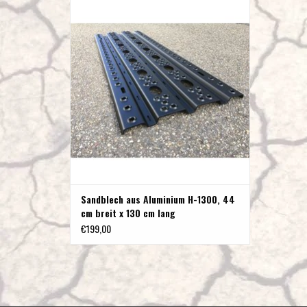
Sandblech aus Aluminium H-1300, 44 cm breit x
130 cm lang
ZUM WARENKORB HINZUFÜGEN
Sandblech aus Aluminium H-1300, 44
cm breit x 130 cm lang
€199,00