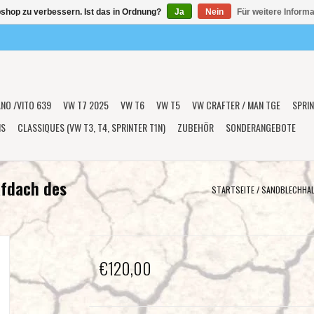
shop zu verbessern. Ist das in Ordnung?
Ja
Nein
Für weitere Inform
ANO /VITO 639
VW T7 2025
VW T6
VW T5
VW CRAFTER / MAN TGE
SPRIN
NS
CLASSIQUES (VW T3, T4, SPRINTER T1N)
ZUBEHÖR
SONDERANGEBOTE
afdach des
STARTSEITE
/
SANDBLECHHAL
€120,00