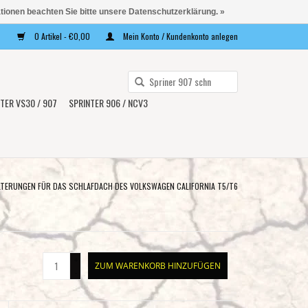
ationen beachten Sie bitte unsere Datenschutzerklärung. »
0 Artikel - €0,00
Mein Konto / Kundenkonto anlegen
Verwende
die
TER VS30 / 907
SPRINTER 906 / NCV3
Pfeile
nach
oben
und
unten,
TERUNGEN FÜR DAS SCHLAFDACH DES VOLKSWAGEN CALIFORNIA T5/T6
um
das
verfügbare
Ergebnis
+
ZUM WARENKORB HINZUFÜGEN
auszuwählen.
-
Drücke
die