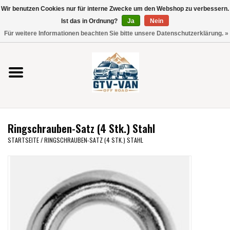
Wir benutzen Cookies nur für interne Zwecke um den Webshop zu verbessern.
Verwende
Ist das in Ordnung?
Ja
Nein
die
0 Artikel - €0,00
Für weitere Informationen beachten Sie bitte unsere Datenschutzerklärung. »
Pfeile
Startseite
nach
oben
und
Vito / V-Klasse 447
unten,
um
Viano /Vito 639
das
Ringschrauben-Satz (4 Stk.) Stahl
verfügbare
VW T7 2025
STARTSEITE
/
RINGSCHRAUBEN-SATZ (4 STK.) STAHL
Ergebnis
auszuwählen.
VW T6
Drücke
die
Eingabetaste,
VW T5
um
zum
VW CRAFTER / MAN TGE