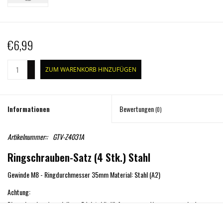
€6,99
+
ZUM WARENKORB HINZUFÜGEN
-
Informationen
Bewertungen
(0)
Artikelnummer::
GTV-Z4031A
Ringschrauben-Satz (4 Stk.) Stahl
Gewinde M8 - Ringdurchmesser 35mm Material: Stahl (A2)
Achtung:
Ringschrauben (speziell aus Edelstahl) dürfen nur zum Verzerren von Ladung
und niemals zum Heben von Lasten verwendet werden!