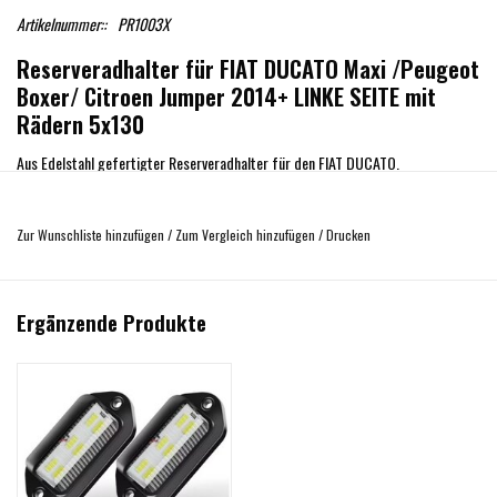
Artikelnummer::
PR1003X
Reserveradhalter für FIAT DUCATO Maxi /Peugeot
Boxer/ Citroen Jumper 2014+ LINKE SEITE mit
Rädern 5x130
Aus Edelstahl gefertigter Reserveradhalter für den FIAT DUCATO.
Schwarz pulverbeschichtet.
Zur Wunschliste hinzufügen
/
Zum Vergleich hinzufügen
/
Drucken
Wie auf dem Bild zu erkennen ist, ist das Nummernschild nach dem Einbau
abgedeckt und muss deshalb beispielsweise nach unten versetzt werden. Um
dies zu erleichtern bieten wir als verlinktes Produkt die Nummernschildleuchten
Ergänzende Produkte
an.