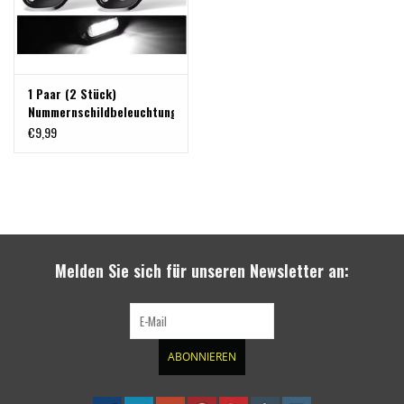
1 Paar (2 Stück)
Nummernschildbeleuchtung
(6 LED , weiß, 12-24V)
€9,99
universell verwendbar
Melden Sie sich für unseren Newsletter an:
ABONNIEREN