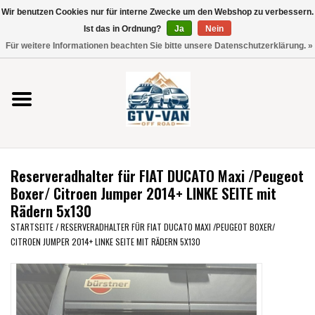
Wir benutzen Cookies nur für interne Zwecke um den Webshop zu verbessern.
Verwende
Ist das in Ordnung?
Ja
Nein
die
0 Artikel - €0,00
Für weitere Informationen beachten Sie bitte unsere Datenschutzerklärung. »
Pfeile
Startseite
nach
oben
und
Vito / V-Klasse 447
unten,
um
Viano /Vito 639
das
Reserveradhalter für FIAT DUCATO Maxi /Peugeot
verfügbare
VW T7 2025
Boxer/ Citroen Jumper 2014+ LINKE SEITE mit
Ergebnis
Rädern 5x130
auszuwählen.
VW T6
STARTSEITE
/
RESERVERADHALTER FÜR FIAT DUCATO MAXI /PEUGEOT BOXER/
Drücke
CITROEN JUMPER 2014+ LINKE SEITE MIT RÄDERN 5X130
die
Eingabetaste,
VW T5
um
zum
VW CRAFTER / MAN TGE