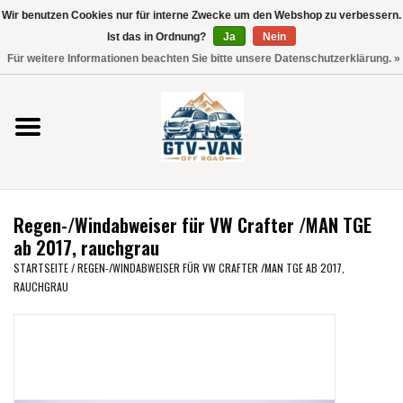
Wir benutzen Cookies nur für interne Zwecke um den Webshop zu verbessern.
Verwende
Ist das in Ordnung?
Ja
Nein
die
0 Artikel - €0,00
Für weitere Informationen beachten Sie bitte unsere Datenschutzerklärung. »
Pfeile
Startseite
nach
oben
und
Vito / V-Klasse 447
unten,
um
Viano /Vito 639
das
Regen-/Windabweiser für VW Crafter /MAN TGE
verfügbare
VW T7 2025
ab 2017, rauchgrau
Ergebnis
STARTSEITE
/
REGEN-/WINDABWEISER FÜR VW CRAFTER /MAN TGE AB 2017,
auszuwählen.
RAUCHGRAU
VW T6
Drücke
die
Eingabetaste,
VW T5
um
zum
VW CRAFTER / MAN TGE