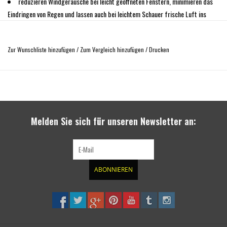
reduzieren Windgeräusche bei leicht geöffneten Fenstern, minimieren das
Eindringen von Regen und lassen auch bei leichtem Schauer frische Luft ins
Fahrzeuginnere.
kein Pfeifen bei geöffnetem Fenster
Zur Wunschliste hinzufügen
/
Zum Vergleich hinzufügen
/
Drucken
Das Set enthält die Windabweiser für die linke und rechte Seite
TÜV abgenommen.
Montage ohne Bohren
Aerodynamische Form
Melden Sie sich für unseren Newsletter an:
ABONNIEREN