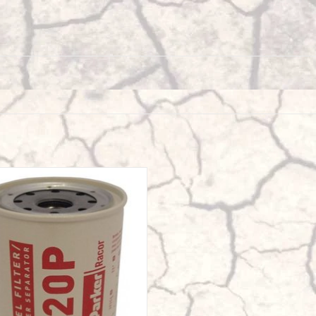
elfilter für RACOR 200 Serie (RA230)
ZUM WARENKORB HINZUFÜGEN