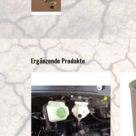
Ergänzende Produkte
N4 Einbaukit für Dieselvorfilter Racor Serie 200
Wechs
für VW T5/6
ZUM WARENKORB HINZUFÜGEN