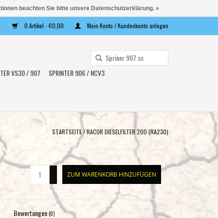
ationen beachten Sie bitte unsere Datenschutzerklärung. »
0 Artikel - €0,00
Mein Konto / Kundenkonto anlegen
Verwende
die
TER VS30 / 907
SPRINTER 906 / NCV3
Pfeile
nach
oben
und
unten,
STARTSEITE
/
RACOR DIESELFILTER 200 (RA230)
um
das
verfügbare
+
ZUM WARENKORB HINZUFÜGEN
Ergebnis
-
auszuwählen.
Drücke
Bewertungen
die
(0)