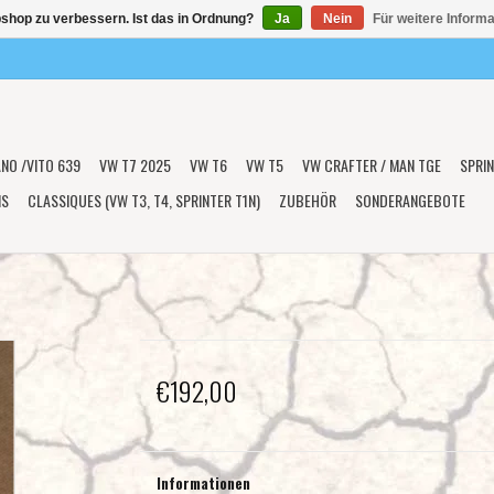
shop zu verbessern. Ist das in Ordnung?
Ja
Nein
Für weitere Inform
ANO /VITO 639
VW T7 2025
VW T6
VW T5
VW CRAFTER / MAN TGE
SPRIN
NS
CLASSIQUES (VW T3, T4, SPRINTER T1N)
ZUBEHÖR
SONDERANGEBOTE
€192,00
Informationen