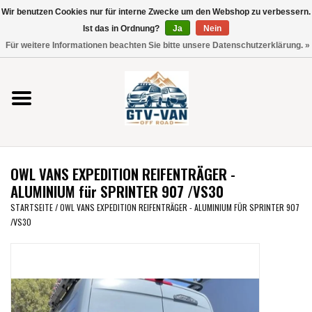
Wir benutzen Cookies nur für interne Zwecke um den Webshop zu verbessern.
Verwende
Ist das in Ordnung?
Ja
Nein
die
0 Artikel - €0,00
Für weitere Informationen beachten Sie bitte unsere Datenschutzerklärung. »
Pfeile
Startseite
nach
oben
und
Vito / V-Klasse 447
unten,
um
Viano /Vito 639
das
OWL VANS EXPEDITION REIFENTRÄGER -
verfügbare
VW T7 2025
ALUMINIUM für SPRINTER 907 /VS30
Ergebnis
STARTSEITE
/
OWL VANS EXPEDITION REIFENTRÄGER - ALUMINIUM FÜR SPRINTER 907
auszuwählen.
/VS30
VW T6
Drücke
die
Eingabetaste,
VW T5
um
zum
VW CRAFTER / MAN TGE