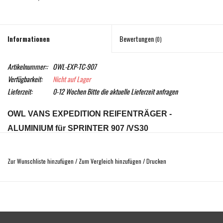
Informationen
Bewertungen
(0)
Artikelnummer::
OWL-EXP-TC-907
Verfügbarkeit:
Nicht auf Lager
Lieferzeit:
0-12 Wochen Bitte die aktuelle Lieferzeit anfragen
OWL VANS EXPEDITION REIFENTRÄGER -
ALUMINIUM für SPRINTER 907 /VS30
Wir präsentieren den
OWL VAN A
luminium-Reifenträger für
Zur Wunschliste hinzufügen
/
Zum Vergleich hinzufügen
/
Drucken
907 Mercedes Sprinter Vans. Owl Van wollte die DNA des
Owl-Trägers, der ihn zu einem der führenden Produkte der
Branche gemacht hat, nicht ändern. Sie wollten ihn jedoch
leichter, stärker und noch vielseitiger machen. Der