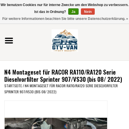
Wir benutzen Cookies nur für interne Zwecke um den Webshop zu verbessern.
Verwende
Ist das in Ordnung?
Ja
Nein
die
0 Artikel - €0,00
Für weitere Informationen beachten Sie bitte unsere Datenschutzerklärung. »
Pfeile
Startseite
nach
oben
und
Vito / V-Klasse 447
unten,
um
Viano /Vito 639
das
N4 Montageset für RACOR RA110/RA120 Serie
verfügbare
VW T7 2025
Dieselvorfilter Sprinter 907/VS30 (bis 08/ 2022)
Ergebnis
STARTSEITE
/
N4 MONTAGESET FÜR RACOR RA110/RA120 SERIE DIESELVORFILTER
auszuwählen.
SPRINTER 907/VS30 (BIS 08/ 2022)
VW T6
Drücke
die
Eingabetaste,
VW T5
um
zum
VW CRAFTER / MAN TGE