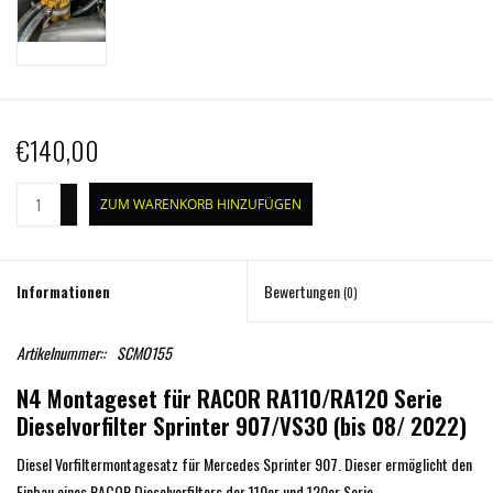
€140,00
+
ZUM WARENKORB HINZUFÜGEN
-
Informationen
Bewertungen
(0)
Artikelnummer::
SCMO155
N4 Montageset für RACOR RA110/RA120 Serie
Dieselvorfilter Sprinter 907/VS30
(bis 08/ 2022)
Diesel Vorfiltermontagesatz für Mercedes Sprinter 907. Dieser ermöglicht den
Einbau eines RACOR Dieselvorfilters der 110er und 120er Serie.