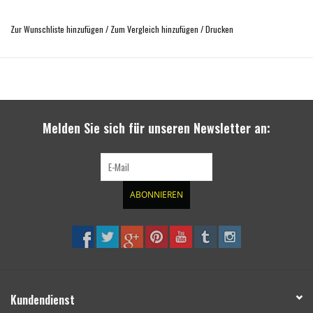
einfache Montage
Zur Wunschliste hinzufügen
/
Zum Vergleich hinzufügen
/
Drucken
kompatibel mit den meisten Stossfängern
Made in FRANCE
Nicht in Verbindung mit Unterfahrschutzplatten von SEIKEL und TERRANGER
Melden Sie sich für unseren Newsletter an:
ABONNIEREN
Kundendienst