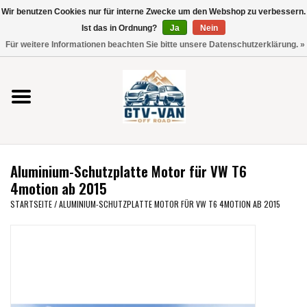
Wir benutzen Cookies nur für interne Zwecke um den Webshop zu verbessern.
Verwende
Ist das in Ordnung?
Ja
Nein
die
0 Artikel - €0,00
Für weitere Informationen beachten Sie bitte unsere Datenschutzerklärung. »
Pfeile
Startseite
nach
oben
und
Vito / V-Klasse 447
unten,
um
Viano /Vito 639
das
Aluminium-Schutzplatte Motor für VW T6
verfügbare
VW T7 2025
4motion ab 2015
Ergebnis
STARTSEITE
/
ALUMINIUM-SCHUTZPLATTE MOTOR FÜR VW T6 4MOTION AB 2015
auszuwählen.
VW T6
Drücke
die
Eingabetaste,
VW T5
um
zum
VW CRAFTER / MAN TGE