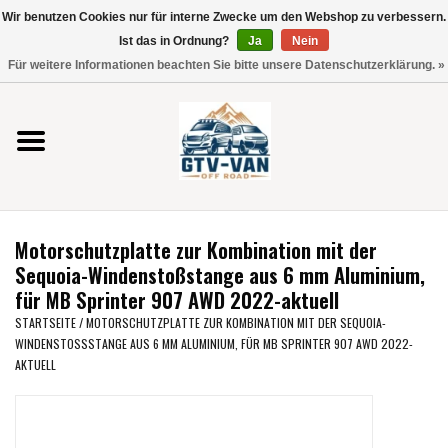
Wir benutzen Cookies nur für interne Zwecke um den Webshop zu verbessern.
Verwende
Ist das in Ordnung?
Ja
Nein
die
0 Artikel - €0,00
Für weitere Informationen beachten Sie bitte unsere Datenschutzerklärung. »
Pfeile
Startseite
nach
oben
und
Vito / V-Klasse 447
unten,
um
Viano /Vito 639
das
Motorschutzplatte zur Kombination mit der
verfügbare
VW T7 2025
Sequoia-Windenstoßstange aus 6 mm Aluminium,
Ergebnis
für MB Sprinter 907 AWD 2022-aktuell
auszuwählen.
VW T6
STARTSEITE
/
MOTORSCHUTZPLATTE ZUR KOMBINATION MIT DER SEQUOIA-
Drücke
WINDENSTOSSSTANGE AUS 6 MM ALUMINIUM, FÜR MB SPRINTER 907 AWD 2022-A
die
KTUELL
Eingabetaste,
VW T5
um
zum
VW CRAFTER / MAN TGE