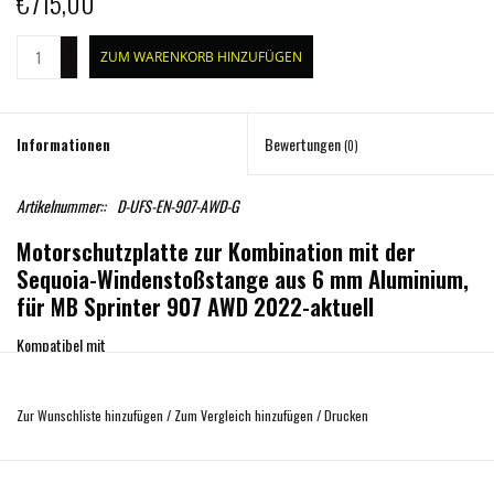
€715,00
+
ZUM WARENKORB HINZUFÜGEN
-
Informationen
Bewertungen
(0)
Artikelnummer::
D-UFS-EN-907-AWD-G
Motorschutzplatte zur Kombination mit der
Sequoia-Windenstoßstange aus 6 mm Aluminium,
für MB Sprinter 907 AWD 2022-aktuell
Kompatibel mit
Mercedes Benz – Sprinter W907 (2022+)
Hymer – Free S Campus
Zur Wunschliste hinzufügen
/
Zum Vergleich hinzufügen
/
Drucken
Hymer – Grand Canyon S
Hymer – Grand Canyon S Crossover
Westfalia – James Cook