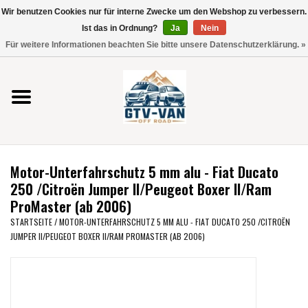
Wir benutzen Cookies nur für interne Zwecke um den Webshop zu verbessern.
Verwende
Ist das in Ordnung?
Ja
Nein
die
0 Artikel - €0,00
Für weitere Informationen beachten Sie bitte unsere Datenschutzerklärung. »
Pfeile
Startseite
nach
oben
und
Vito / V-Klasse 447
unten,
um
Viano /Vito 639
das
Motor-Unterfahrschutz 5 mm alu - Fiat Ducato
verfügbare
VW T7 2025
250 /Citroën Jumper II/Peugeot Boxer II/Ram
Ergebnis
ProMaster (ab 2006)
auszuwählen.
VW T6
STARTSEITE
/
MOTOR-UNTERFAHRSCHUTZ 5 MM ALU - FIAT DUCATO 250 /CITROËN
Drücke
JUMPER II/PEUGEOT BOXER II/RAM PROMASTER (AB 2006)
die
Eingabetaste,
VW T5
um
zum
VW CRAFTER / MAN TGE