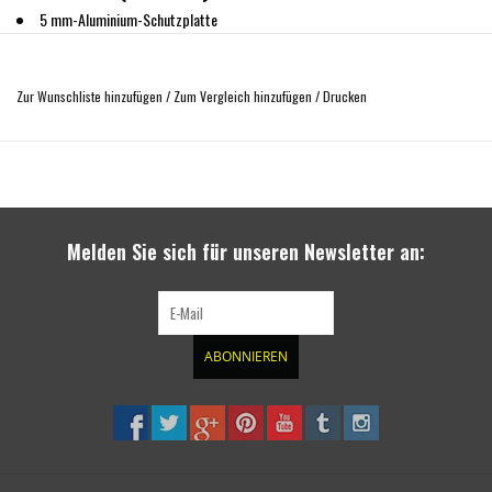
5 mm-Aluminium-Schutzplatte
Schützt den Motor vor äußeren Beschädigungen
Inklusive aller Einbauteile und Einbauanleitung
Zur Wunschliste hinzufügen
/
Zum Vergleich hinzufügen
/
Drucken
einfache Montage
Gewicht: 17,2 kg
conform nach europäischer UNEC R26/R61 Richtlinie
Melden Sie sich für unseren Newsletter an:
ABONNIEREN