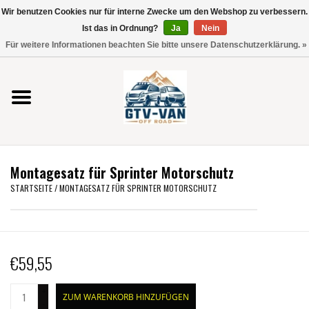
Wir benutzen Cookies nur für interne Zwecke um den Webshop zu verbessern.
Verwende
Ist das in Ordnung?
Ja
Nein
die
0 Artikel - €0,00
Für weitere Informationen beachten Sie bitte unsere Datenschutzerklärung. »
Pfeile
Startseite
nach
oben
und
Vito / V-Klasse 447
unten,
um
Viano /Vito 639
das
Montagesatz für Sprinter Motorschutz
verfügbare
VW T7 2025
STARTSEITE
/
MONTAGESATZ FÜR SPRINTER MOTORSCHUTZ
Ergebnis
auszuwählen.
VW T6
Drücke
die
€59,55
Eingabetaste,
VW T5
um
+
zum
ZUM WARENKORB HINZUFÜGEN
VW CRAFTER / MAN TGE
-