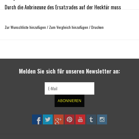
Durch die Anbringung des Ersatzrades auf der Hecktür muss
dieses, im Falle eines Reifenschadens, nicht unter dem Fahrzeug
ausgebaut werden. Übrigens: Große Offroad-Bereifung passt nicht
Zur Wunschliste hinzufügen
/
Zum Vergleich hinzufügen
/
Drucken
mehr unter das Fahrzeug.
Radaufnahme mit Lochkreis 6x130
Inhalt
Ersatzhaltevorrichtung
Einbauteile
Melden Sie sich für unseren Newsletter an:
Material: Stahl. Gewicht ca. 14 kg
MADE in FRANCE
Der angegebende Preis ist exkl. der Kosten für Verpackung und Versand.
ABONNIEREN
Bei Fahrzeugen mit Scheibenwischer stören diese.