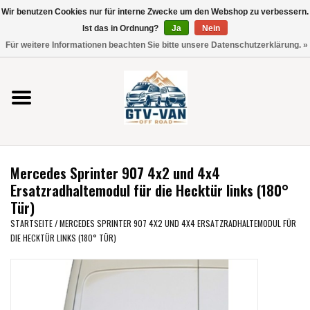
Wir benutzen Cookies nur für interne Zwecke um den Webshop zu verbessern.
Verwende
Ist das in Ordnung?
Ja
Nein
die
0 Artikel - €0,00
Für weitere Informationen beachten Sie bitte unsere Datenschutzerklärung. »
Pfeile
Startseite
nach
oben
und
Vito / V-Klasse 447
unten,
um
Viano /Vito 639
das
Mercedes Sprinter 907 4x2 und 4x4
verfügbare
VW T7 2025
Ersatzradhaltemodul für die Hecktür links (180°
Ergebnis
Tür)
auszuwählen.
VW T6
STARTSEITE
/
MERCEDES SPRINTER 907 4X2 UND 4X4 ERSATZRADHALTEMODUL FÜR
Drücke
DIE HECKTÜR LINKS (180° TÜR)
die
Eingabetaste,
VW T5
um
zum
VW CRAFTER / MAN TGE