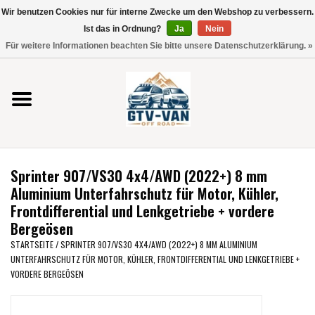
Wir benutzen Cookies nur für interne Zwecke um den Webshop zu verbessern.
Verwende
Ist das in Ordnung?
Ja
Nein
die
0 Artikel - €0,00
Für weitere Informationen beachten Sie bitte unsere Datenschutzerklärung. »
Pfeile
Startseite
nach
oben
und
Vito / V-Klasse 447
unten,
um
Viano /Vito 639
das
Sprinter 907/VS30 4x4/AWD (2022+) 8 mm
verfügbare
VW T7 2025
Aluminium Unterfahrschutz für Motor, Kühler,
Ergebnis
Frontdifferential und Lenkgetriebe + vordere
auszuwählen.
Bergeösen
VW T6
Drücke
STARTSEITE
/
SPRINTER 907/VS30 4X4/AWD (2022+) 8 MM ALUMINIUM
die
UNTERFAHRSCHUTZ FÜR MOTOR, KÜHLER, FRONTDIFFERENTIAL UND LENKGETRIEBE +
Eingabetaste,
VW T5
VORDERE BERGEÖSEN
um
zum
VW CRAFTER / MAN TGE