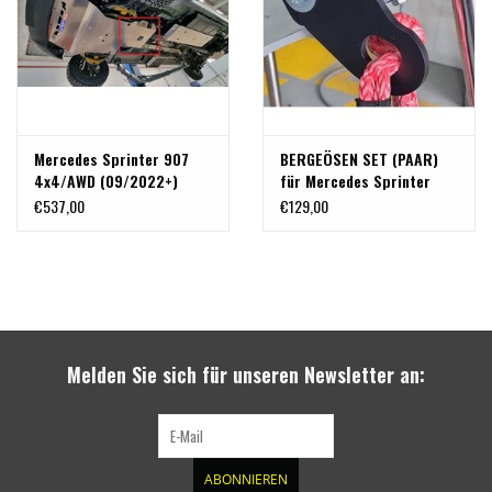
Mercedes Sprinter 907
BERGEÖSEN SET (PAAR)
4x4/AWD (09/2022+)
für Mercedes Sprinter
Unterfahrschutz Getriebe
907 nur in Kombination
€537,00
€129,00
und Verteilergetriebe Alu
mit dem Unterfahrschutz
8 mm
Melden Sie sich für unseren Newsletter an:
ABONNIEREN