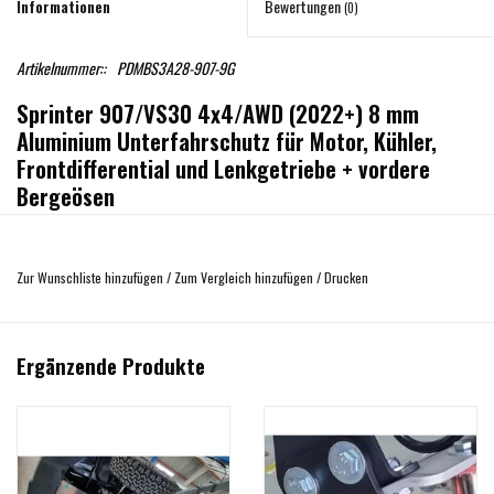
Informationen
Bewertungen
(0)
Artikelnummer::
PDMBS3A28-907-9G
Sprinter 907/VS30 4x4/AWD (2022+) 8 mm
Aluminium Unterfahrschutz für Motor, Kühler,
Frontdifferential und Lenkgetriebe + vordere
Bergeösen
Die vorderen Bergeösen sind ab sofort Bestandteil des Artikels bei
der Standardkonfiguration. Bei der Variante
für die Van Compass
Zur Wunschliste hinzufügen
/
Zum Vergleich hinzufügen
/
Drucken
Höherlegung sind diese nicht enthalten!
Passend für Fahrzeuge mit 9G Automatikgetriebe
8 mm-Aluminium-Schutzplatte
Ergänzende Produkte
Hergestellt aus korrosionsresistentem heavy duty Duralumin AW5083 H111
Schützt den Motor vor äußeren Beschädigungen
Inklusive aller Einbauteile und Einbauanleitung
einfache Montage
Gewicht: 20,7 kg