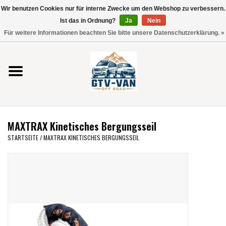
Wir benutzen Cookies nur für interne Zwecke um den Webshop zu verbessern.
Verwende
Ist das in Ordnung?
Ja
Nein
die
0 Artikel - €0,00
Für weitere Informationen beachten Sie bitte unsere Datenschutzerklärung. »
Pfeile
Startseite
nach
oben
und
Vito / V-Klasse 447
unten,
um
Viano /Vito 639
das
MAXTRAX Kinetisches Bergungsseil
verfügbare
VW T7 2025
STARTSEITE
/
MAXTRAX KINETISCHES BERGUNGSSEIL
Ergebnis
auszuwählen.
VW T6
Drücke
die
Eingabetaste,
VW T5
um
zum
VW CRAFTER / MAN TGE