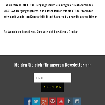
Das kinetische MAXTRAX Bergungsseil ist ein integraler Bestandteil des
MAXTRAX Bergungssystems, das ausschließlich mit MAXTRAX Produkten
entwickelt wurde, um Kompatibilität und Sicherheit zu gewährleisten. Dieses
Seil ist speziell dafür konzipiert, das kinetische Element bei
Fahrzeugbergungen zu sein.
Zur Wunschliste hinzufügen
/
Zum Vergleich hinzufügen
/
Drucken
Hauptmerkmale:
Kinetische Kraft
: Das Seil bietet überlegene kinetische Energie und erreicht
bis zu 30% Dehnung. Dies verbessert den Bergungsprozess, indem es sanftere
und sicherere dynamische Fahrzeugbergungen ermöglicht.
Länge
: Das Seil ist wahlweise 3/5/10 m lang und optimiert den Abstand
Melden Sie sich für unseren Newsletter an:
zwischen den Fahrzeugen bei der Bergung.
Material und Bauweise
: Mit einem Gewicht von nur 2,5 kg ist dieses Seil auf
Haltbarkeit und einfache Handhabung ausgelegt.
Minimale Bruchfestigkeit (MBS)
: Mit 12.000 kg (26.455 lb) bewertet, kann
ABONNIEREN
es erhebliche Lasten bei Bergungen bewältigen.
Sicherheitshinweise:
MAXTRAX Bergungssystem
: Als Teil des MAXTRAX Bergungssystems wurde